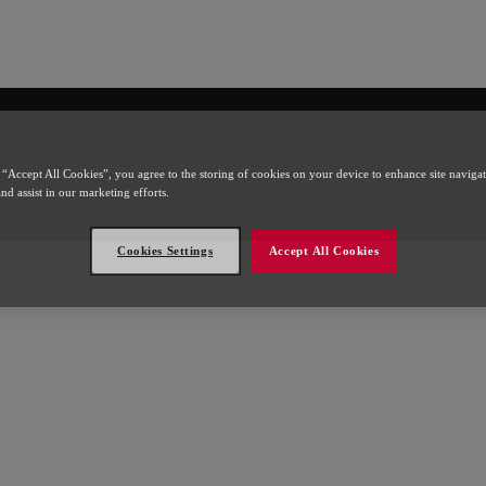
l
 “Accept All Cookies”, you agree to the storing of cookies on your device to enhance site naviga
and assist in our marketing efforts.
Cookies Settings
Accept All Cookies