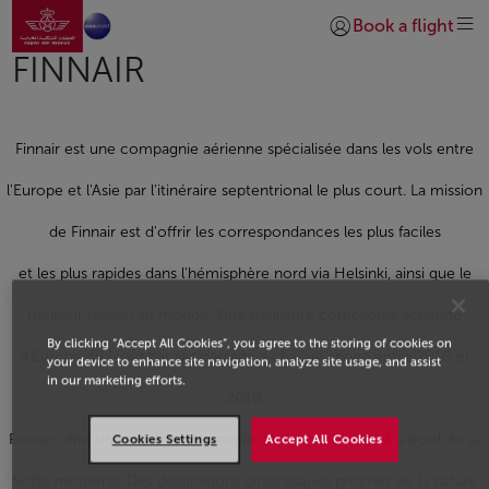
Aller à la page accueil
Saut au contenu principal
Book a flight
Se connecter | S’insc
FINNAIR
Finnair est une compagnie aérienne spécialisée dans les vols entre
l'Europe et l'Asie par l'itinéraire septentrional le plus court. La mission
de Finnair est d'offrir les correspondances les plus faciles
et les plus rapides dans l'hémisphère nord via Helsinki, ainsi que le
meilleur réseau au monde. Élue meilleure compagnie aérienne
By clicking “Accept All Cookies”, you agree to the storing of cookies on
d'Europe du Nord par ses passagers chaque année entre 2010 et
your device to enhance site navigation, analyze site usage, and assist
in our marketing efforts.
2018,
Finnair offre une expérience unique des pays nordiques à bord de sa
Cookies Settings
Accept All Cookies
flotte moderne. Des destinations pittoresques proches de la nature