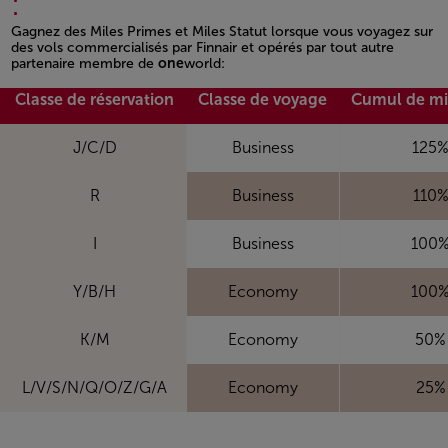
:
Gagnez des Miles Primes et Miles Statut lorsque vous voyagez sur
des vols commercialisés par Finnair et opérés par tout autre
partenaire membre de
one
world:
Open in a new window
Classe de réservation
Classe de voyage
Cumul de mi
J/C/D
Business
125
R
Business
110
I
Business
100
Y/B/H
Economy
100
K/M
Economy
50%
L/V/S/N/Q/O/Z/G/A
Economy
25%