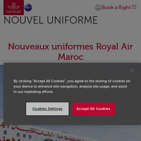
Aller à la page accueil
Saut au contenu principal
Book a flight
Se connecter | S’insc
NOUVEL UNIFORME
Nouveaux uniformes Royal Air
Maroc
By clicking “Accept All Cookies”, you agree to the storing of cookies on
your device to enhance site navigation, analyze site usage, and assist
in our marketing efforts.
Cookies Settings
Accept All Cookies