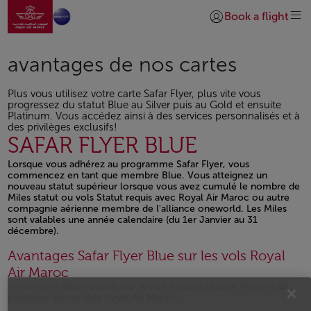
Aller à la page accueil
Saut au contenu principal
Book a flight
Se connecter | S’insc
avantages de nos cartes
Plus vous utilisez votre carte Safar Flyer, plus vite vous
progressez du statut Blue au Silver puis au Gold et ensuite
Platinum. Vous accédez ainsi à des services personnalisés et à
des privilèges exclusifs!
SAFAR FLYER BLUE
Lorsque vous adhérez au programme Safar Flyer, vous
commencez en tant que membre Blue. Vous atteignez un
nouveau statut supérieur lorsque vous avez cumulé le nombre de
Miles statut ou vols Statut requis avec Royal Air Maroc ou autre
compagnie aérienne membre de l'alliance oneworld. Les Miles
sont valables une année calendaire (du 1er Janvier au 31
décembre).
Avantages Safar Flyer Blue sur les vols Royal
Air Maroc
Votre carte Blue vous donne droit à encore plus de Miles et de
privilèges sur les vols Royal Air Maroc: