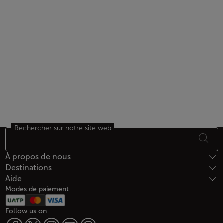
Rechercher sur notre site web
Bas de page Plan du site
À propos de nous
Destinations
Aide
Modes de paiement
Follow us on