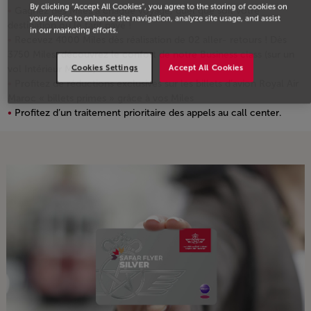
By clicking “Accept All Cookies”, you agree to the storing of cookies on
Gagnez des Miles à chaque voyage, quel que soit votre
your device to enhance site navigation, analyze site usage, and assist
destination ou le tarif payé !
in our marketing efforts.
Recevez 4000 Miles dès réalisation de 02 aller- retours ! Dès
3750 Miles, découvrez le confort de notre Business class (sur un
Cookies Settings
Accept All Cookies
vol Intérieur Maroc)
Profitez de réductions exclusives sur les billets d’avion Royal Air
Maroc « billets primes » grâce à vos Miles
Profitez d’un traitement prioritaire des appels au call center.