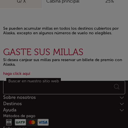
G/ X
Cabina principal
25%
Se pueden acumular millas en todos los destinos cubiertos por
Alaska, excepto en algunos números de vuelo no elegibles.
Open in a new window
GASTE SUS MILLAS
Si desea canjear sus millas para reservar un billete de premio con
Alaska,
Open in a new window
Open in a new window
haga click aquí
Buscar en nuestro sitio web
Footer Mapa del sitio
Sobre nosotros
Destinos
Ayuda
Métodos de pago