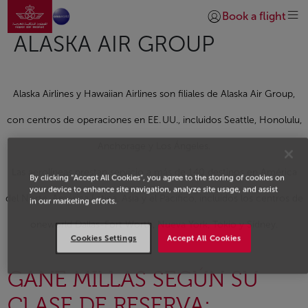
Ir a la página de inicio
Saltar al contenido principal
Book a flight
Iniciar sesión | Unirs
ALASKA AIR GROUP
Alaska Airlines y Hawaiian Airlines son filiales de Alaska Air Group,
con centros de operaciones en EE. UU., incluidos Seattle, Honolulu,
Anchorage y Los Ángeles.
Las aerolíneas prestan servicio a más de 140 destinos en América
By clicking “Accept All Cookies”, you agree to the storing of cookies on
your device to enhance site navigation, analyze site usage, and assist
del Norte, América Latina, Asia y el Pacífico, incluidos los centros de
in our marketing efforts.
oneworld Dallas-Fort Worth, Nueva York, Tokio y Sídney.
Cookies Settings
Accept All Cookies
GANE MILLAS SEGÚN SU
CLASE DE RESERVA: