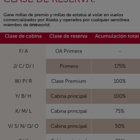
Gane millas de premio y millas de estatus al volar en vuelos
comercializados por Alaska y operados por cualquier aerolínea
miembro de
one
world:
Clase de cabina
Clase de reserva
Acumulación total
F/ A
OA Primera
-
J/ C/ D/ I
Primera
175%
W/ P/ R
Clase Premium
100%
Y/ B/ H
Cabina principal
100%
K/ M/ L
Cabina principal
75%
V/ S/ N/ Q/ O
Cabina principal
50%