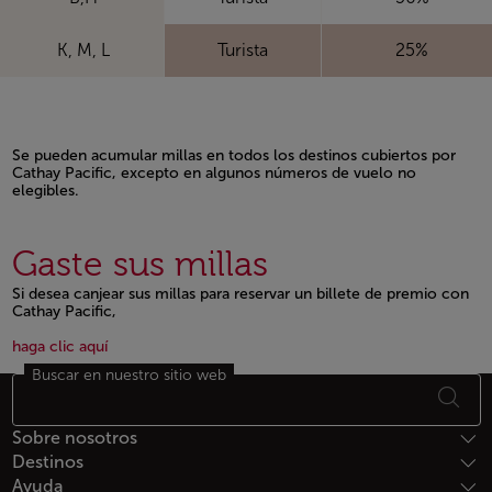
K, M, L
Turista
25%
Se pueden acumular millas en todos los destinos cubiertos por
Cathay Pacific, excepto en algunos números de vuelo no
elegibles.
Open in a new window
Gaste sus millas
Si desea canjear sus millas para reservar un billete de premio con
Cathay Pacific,
Open in a new window
Open in a new window
haga clic aquí
Buscar en nuestro sitio web
Footer Mapa del sitio
Sobre nosotros
Destinos
Ayuda