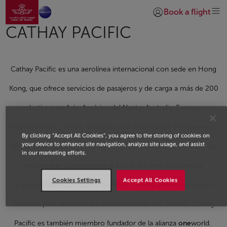
Ir a la página de inicio
Saltar al contenido principal
Book a flight
Iniciar sesión | Unirs
CATHAY PACIFIC
Cathay Pacific es una aerolínea internacional con sede en Hong
Kong, que ofrece servicios de pasajeros y de carga a más de 200
destinos en Asia, América del Norte, Australia, Europa,
Oriente Medio y África, utilizando una de las flotas más jóvenes y
By clicking “Accept All Cookies”, you agree to the storing of cookies on
your device to enhance site navigation, analyze site usage, and assist
eficientes en cuanto a consumo de combustible del mundo. La
in our marketing efforts.
aerolínea se compromete a ir más allá para sus clientes,
Cookies Settings
Accept All Cookies
y sigue añadiendo nuevos destinos, nuevos aviones y nuevos
servicios para satisfacer las necesidades de sus clientes. Cathay
Pacific es también miembro fundador de la alianza
one
world.