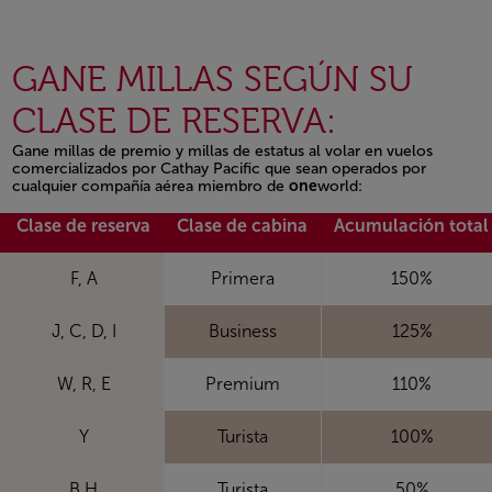
GANE MILLAS SEGÚN SU
CLASE DE RESERVA:
Gane millas de premio y millas de estatus al volar en vuelos
comercializados por Cathay Pacific que sean operados por
cualquier compañía aérea miembro de
one
world:
Open in a new window
Clase de reserva
Clase de cabina
Acumulación total
F, A
Primera
150%
J, C, D, I
Business
125%
W, R, E
Premium
110%
Y
Turista
100%
B,H
Turista
50%