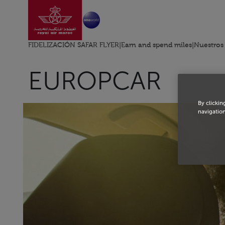
Ir a la página de ini
Saltar al contenido principal
FIDELIZACIÓN SAFAR FLYER
|
Earn and spend miles
|
Nuestros
EUROPCAR
By clickin
navigation