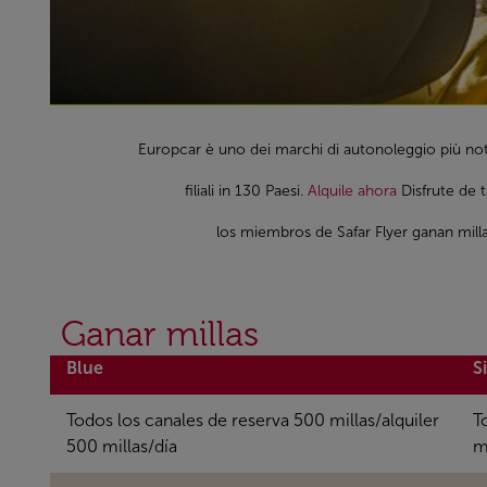
Europcar è uno dei marchi di autonoleggio più noti
filiali in 130 Paesi.
Alquile ahora
Disfrute de t
los miembros de Safar Flyer ganan milla
Ganar millas
Blue
S
Todos los canales de reserva 500 millas/alquiler
T
500 millas/día
mi