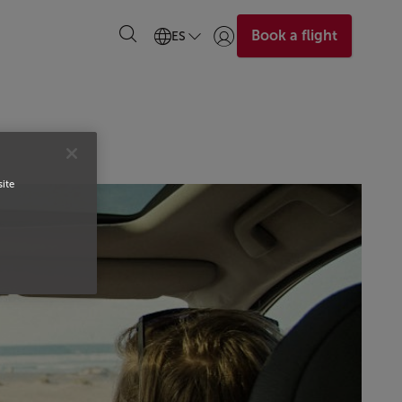
Book a flight
ES
Iniciar sesión | Unirse)
site