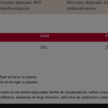
icrositio dedicado: 800
Micrositio dedicado: 1
illas/localización
millas/ubicación
Gold
P
15%
1
lyer al hacer la reserva.
er al recoger su alquiler.
 excepto en las tarifas negociadas (tarifas de turoperadores, tarifas co
utilitarios, alquileres de larga duración, vehículos de sustitución y alq