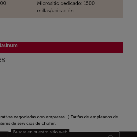
000
Micrositio dedicado: 1500
millas/ubicación
latinum
5%
rporativas negociadas con empresas...) Tarifas de empleados de
uileres de servicios de chófer.
Buscar en nuestro sitio web