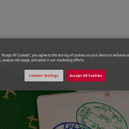
io
U
iratos Árabes Unidos
o con nuestro socio oficial en Dubái
g “Accept All Cookies”, you agree to the storing of cookies on your device to enhance si
, analyze site usage, and assist in our marketing efforts.
Cookies Settings
Accept All Cookies