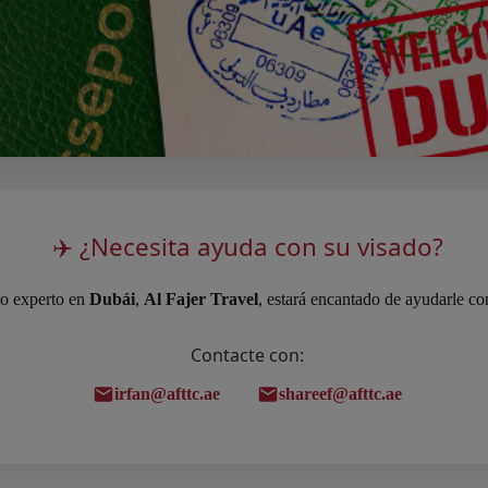
✈️ ¿Necesita ayuda con su visado?
io experto en
Dubái
,
Al Fajer Travel
, estará encantado de ayudarle con
Contacte con:
irfan@afttc.ae
shareef@afttc.ae