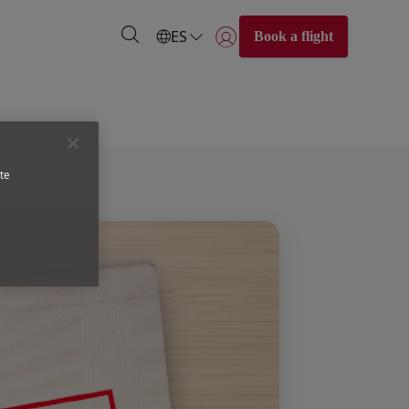
ES
Book a flight
Iniciar sesión | Unirse)
te