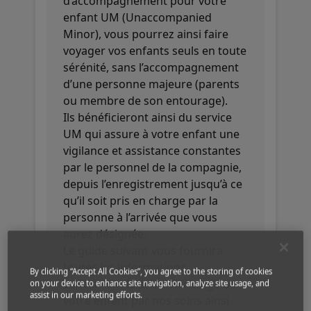
d’accompagnement pour votre
enfant UM (Unaccompanied
Minor), vous pourrez ainsi faire
voyager vos enfants seuls en toute
sérénité, sans l’accompagnement
d’une personne majeure (parents
ou membre de son entourage).
Ils bénéficieront ainsi du service
UM qui assure à votre enfant une
vigilance et assistance constantes
par le personnel de la compagnie,
depuis l’enregistrement jusqu’à ce
qu’il soit pris en charge par la
personne à l’arrivée que vous
aurez désignée.
Le guide suivant vous fournira
toutes les informations
By clicking “Accept All Cookies”, you agree to the storing of cookies
concernant la prise en charge de
on your device to enhance site navigation, analyze site usage, and
assist in our marketing efforts.
votre enfant par nos soins ainsi