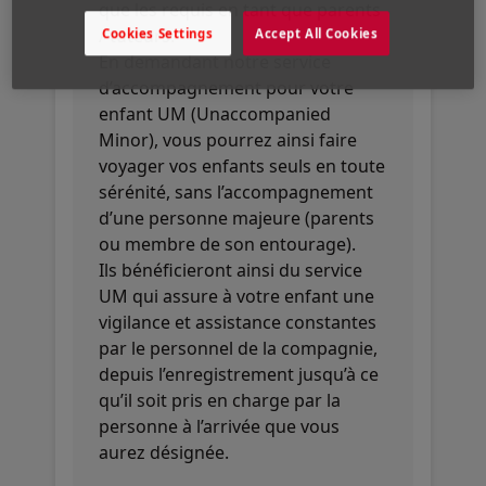
que les requis en tant que parents
/ tuteurs.
Cookies Settings
Accept All Cookies
En demandant notre service
d’accompagnement pour votre
enfant UM (Unaccompanied
Minor), vous pourrez ainsi faire
voyager vos enfants seuls en toute
sérénité, sans l’accompagnement
d’une personne majeure (parents
ou membre de son entourage).
Ils bénéficieront ainsi du service
UM qui assure à votre enfant une
vigilance et assistance constantes
par le personnel de la compagnie,
depuis l’enregistrement jusqu’à ce
qu’il soit pris en charge par la
personne à l’arrivée que vous
aurez désignée.