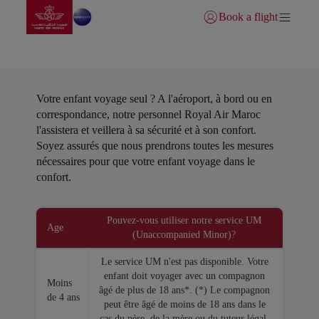
Aller à la page accueil
Saut au contenu principal
Book a flight
Se connecter | S’inscrire)
Enfants non accompagnés
Votre enfant voyage seul ? A l'aéroport, à bord ou en
correspondance, notre personnel Royal Air Maroc
l'assistera et veillera à sa sécurité et à son confort.
Soyez assurés que nous prendrons toutes les mesures
nécessaires pour que votre enfant voyage dans le
confort.
Open in a new window
Pouvez-vous utiliser notre service UM
Age
(Unaccompanied Minor)?
Le service UM n'est pas disponible. Votre
enfant doit voyager avec un compagnon
Moins
âgé de plus de 18 ans*. (*) Le compagnon
de 4 ans
peut être âgé de moins de 18 ans dans le
cas du père, de la mère ou du tuteur légal.