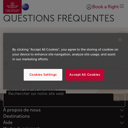
Aller à la page accueil
Saut au contenu principal
Book a flight
Se connecter | S’insc
QUESTIONS FRÉQUENTES
Catégorie
By clicking “Accept All Cookies”, you agree to the storing of cookies on
your device to enhance site navigation, analyze site usage, and assist
in our marketing efforts.
All
Cookies Settings
Accept All Cookies
Mon bagage a été endommagé à l’arrivée. Comment puis-je
déposer une réclamation ?
Rechercher sur notre site web
Bas de page Plan du site
À propos de nous
Destinations
Aide