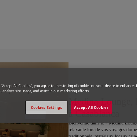
il
r Maroc
c
g “Accept All Cookies”, you agree to the storing of cookies on your device to enhance si
, analyze site usage, and assist in our marketing efforts.
Medina Lounge, l
Cookies Settings
Accept All Cookies
à Casablanca
Bienvenue dans le « Medina Lounge
relaxante lors de vos voyages domes
traditionnels, matériaux locaux : u