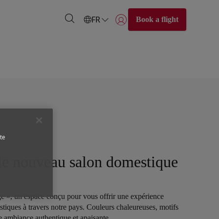
FR
Book a flight
Se connecter | S’inscrire)
te
e nouveau salon domestique
 », un espace conçu pour vous offrir une expérience
tiques à travers notre pays. Couleurs chaleureuses, motifs
ne ambiance authentique et apaisante.