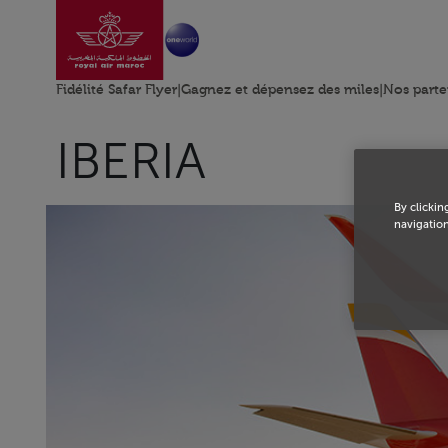
Aller à la page accu
Saut au contenu principal
Fidélité Safar Flyer
|
Gagnez et dépensez des miles
|
Nos parte
IBERIA
By clickin
navigation