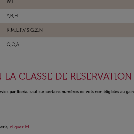
W,E,T
Y,B,H
K,M,L,F,V,S,G,Z,N
Q,O,A
 LA CLASSE DE RESERVATION 
rvies par Iberia, sauf sur certains numéros de vols non éligibles au gai
Open in a new window
beria,
cliquez ici