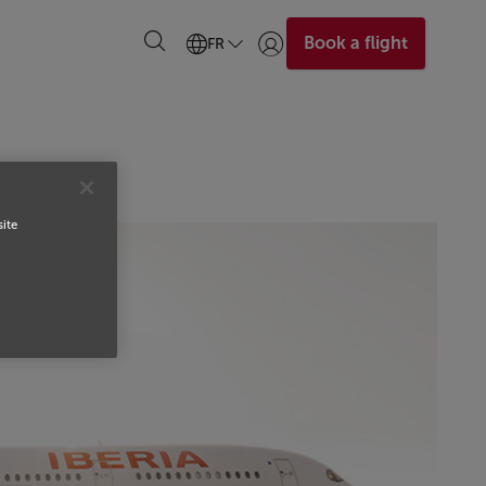
Book a flight
FR
Se connecter | S’inscrire)
site