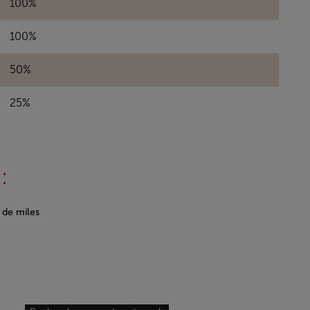
100%
100%
50%
25%
:
n de miles