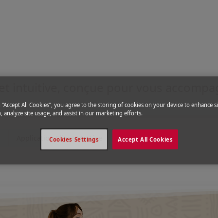
il
s Mobile
|
Application Royal Air Maroc
re poche
et intuitive, conçue pour vous accomp
g “Accept All Cookies”, you agree to the storing of cookies on your device to enhance si
, analyze site usage, and assist in our marketing efforts.
Application Client Mystère
Cookies Settings
Accept All Cookies