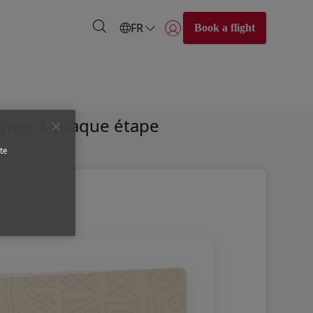
FR
Book a flight
Se connecter | S’inscrire)
agner à chaque étape
te