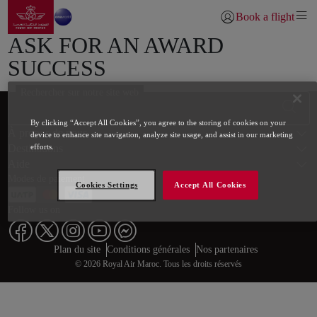
Aller à la page accueil
Saut au contenu principal
Book a flight
Se connecter | S’inscr
ASK FOR AN AWARD
SUCCESS
Rechercher sur notre site web
Bas de page Plan du site
By clicking “Accept All Cookies”, you agree to the storing of cookies on your
À propos de nous
device to enhance site navigation, analyze site usage, and assist in our marketing
Destinations
efforts.
Aide
Modes de paiement
Cookies Settings
Accept All Cookies
Follow us on
Web map links
$Title.getData()
Plan du site
Conditions générales
Nos partenaires
© 2026 Royal Air Maroc. Tous les droits réservés