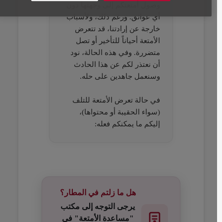
وصول أمتعتكم إلى وجهتها دون
أي عوائق. ورغم ذلك، ولأسباب
خارجة عن إرادتنا، قد تتعرض
الأمتعة أحياناً للتأخير أو تصل
متضررة. وفي هذه الحالة، نود
أن نعتذر لكم عن هذا الحادث
وسنعمل جاهدين على حله.
في حالة تعرض الأمتعة للتلف
(سواء الحقيبة أو محتواها)،
إليكم ما يمكنكم فعله:
Open in a new window
Open in a new window
Open in a new window
هل ما زلتم في المطار؟
يرجى التوجه إلى مكتب
"مساعدة الأمتعة" في