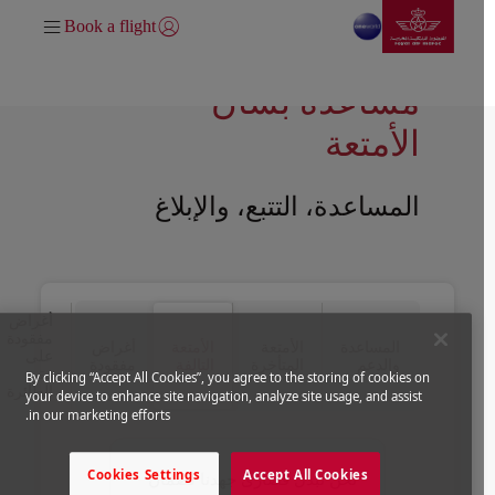
انتقل إلى الصفحة الرئيسية
تخطي إلى المحتوى الرئيسي
Book a flight
تسجيل الدخول | انضم)
مساعدة بشأن
الأمتعة
المساعدة، التتبع، والإبلاغ
Open in a new window
Open in a new window
أغراض
مفقودة
المساعدة
الأمتعة
الأمتعة
أغراض
على
والدعم
المتأخرة
التالفة
مفقودة
متن
By clicking “Accept All Cookies”, you agree to the storing of cookies on
الطائرة
your device to enhance site navigation, analyze site usage, and assist
in our marketing efforts.
Cookies Settings
Accept All Cookies
نحن نبذل قصارى جهدنا لضمان