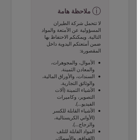
ⓘ
ملاحظة هامة
لا تتحمل شركة الطيران
المسؤولية عن الأمتعة والمواد
التالية. ويمكنكم الاحتفاظ بها
ضمن أمتعتكم اليدوية داخل
المقصورة:
الأموال، والمجوهرات،
والمعادن الثمينة.
السندات، والأوراق المالية،
والوثائق التجارية.
الأشياء الثمينة (آلات
التصوير، وكاميرات
الفيديو...).
الأشياء القابلة للكسر
(الأواني الكريستالية،
والزجاج...).
المواد القابلة للتلف
(القواقع، والأسماك،