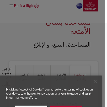
انتقل إلى الصفحة الرئيسية
تخطي إلى المحتوى الرئيسي
Book a flight
تسجيل الدخول | انضم)
مساعدة بشأن
الأمتعة
المساعدة، التتبع، والإبلاغ
Open in a new window
Open in a new window
أغراض
مفقودة
المساعدة
الأمتعة
الأمتعة
أغراض
على
والدعم
المتأخرة
التالفة
مفقودة
متن
الطائرة
By clicking “Accept All Cookies”, you agree to the storing of cookies on
your device to enhance site navigation, analyze site usage, and assist
in our marketing efforts.
بذل قصارى جهدنا لضمان مصاحبة