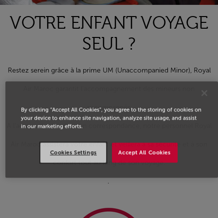
VOTRE ENFANT VOYAGE
SEUL ?
Restez serein grâce à la prime UM (Unaccompanied Minor), Royal
Air Maroc garantit l’accompagnement des mineurs non
accompagnés.
By clicking “Accept All Cookies”, you agree to the storing of cookies on
your device to enhance site navigation, analyze site usage, and assist
A l'aéroport, à bord ou en correspondance, notre personnel Royal
in our marketing efforts.
Air Maroc assistera votre enfant et veillera à sa sécurité et à son
Cookies Settings
Accept All Cookies
confort tout au long de son voyage.
.