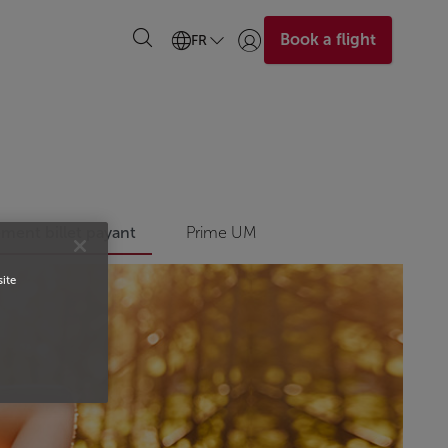
Book a flight
FR
Se connecter | S’inscrire)
ent billet payant
Prime UM
site