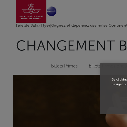
Aller à la page accu
Saut au contenu principal
Fidélité Safar Flyer
|
Gagnez et dépensez des miles
|
Comment 
CHANGEMENT BI
Billets Primes
Billets Primes one
By clickin
navigation