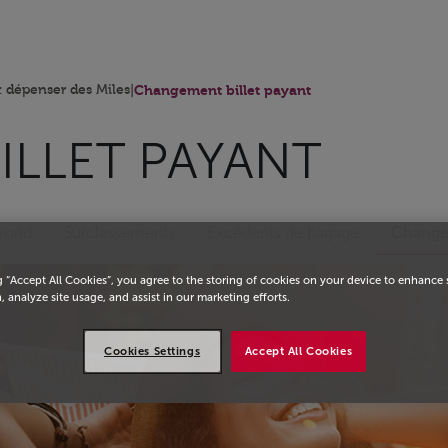
eil
dépenser des Miles
|
Changement billet payant
LLET PAYANT
world
Surclassements
Excédents de bagage
Changem
g “Accept All Cookies”, you agree to the storing of cookies on your device to enhance 
, analyze site usage, and assist in our marketing efforts.
Cookies Settings
Accept All Cookies