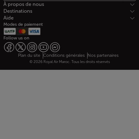
À propos de nous
Destinations
Aide
Modes de paiement
Follow us on
Web map links
$Title.getData()
Plan du site
Conditions générales
Nos partenaires
© 2026 Royal Air Maroc. Tous les droits réservés