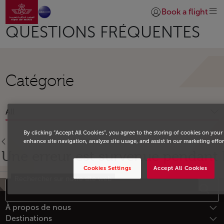
Aller à la page accueil
Saut au contenu principal
Book a flight
Se connecter | S’insc
QUESTIONS FRÉQUENTES
Catégorie
All
By clicking “Accept All Cookies”, you agree to the storing of cookies on your
enhance site navigation, analyze site usage, and assist in our marketing effor
Une erreur est survenue pendant 
Cookies Settings
Accept All Cookies
Rechercher sur notre site web
Bas de page Plan du site
À propos de nous
Destinations