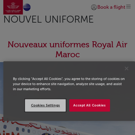
Go to home page
Skip to Main Content
Book a flight
Login | Join)
NOUVEL UNIFORME
Nouveaux uniformes Royal Air
Maroc
By clicking “Accept All Cookies”, you agree to the storing of cookies on
your device to enhance site navigation, analyze site usage, and assist
in our marketing efforts.
Cookies Settings
Accept All Cookies