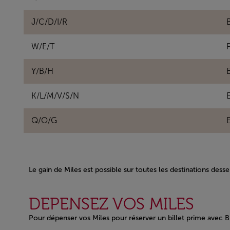
J/C/D/I/R
B
W/E/T
Y/B/H
K/L/M/V/S/N
Q/O/G
Le gain de Miles est possible sur toutes les destinations desse
Open in a new window
DEPENSEZ VOS MILES
Pour dépenser vos Miles pour réserver un billet prime avec Br