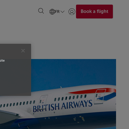
Book a flight
FR
Se connecter | S’inscrire)
site