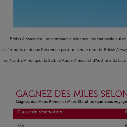
British Airways est une compagnie aérienne internationale qui vo
d'aéroports centraux Reconnue partout dans le monde, British Airwa
du Nord, d'Amérique du Sud, , d'Asie, d'Afrique et d'Australie. Sa ba
GAGNEZ DES MILES SELON
Gagnez des Miles Primes et Miles Statut lorsque vous voyage
Open in a new window
Classe de réservation
F/A
F