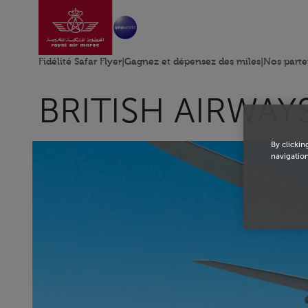
Aller à la page accu
Saut au contenu principal
Fidélité Safar Flyer
|
Gagnez et dépensez des miles
|
Nos parte
BRITISH AIRWAY
By clickin
navigation