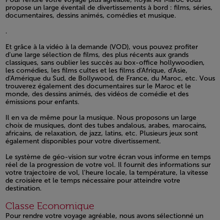
propose un large éventail de divertissements à bord : films, séries,
documentaires, dessins animés, comédies et musique.
Open in a new window
.
Open in a new window
Et grâce à la vidéo à la demande (VOD), vous pouvez profiter
d'une large sélection de films, des plus récents aux grands
classiques, sans oublier les succès au box-office hollywoodien,
les comédies, les films cultes et les films d'Afrique, d'Asie,
d'Amérique du Sud, de Bollywood, de France, du Maroc, etc. Vous
trouverez également des documentaires sur le Maroc et le
monde, des dessins animés, des vidéos de comédie et des
émissions pour enfants.
Open in a new window
Il en va de même pour la musique. Nous proposons un large
choix de musiques, dont des tubes andalous, arabes, marocains,
africains, de relaxation, de jazz, latins, etc. Plusieurs jeux sont
également disponibles pour votre divertissement.
Open in a new window
Le système de géo-vision sur votre écran vous informe en temps
réel de la progression de votre vol. Il fournit des informations sur
votre trajectoire de vol, l'heure locale, la température, la vitesse
de croisière et le temps nécessaire pour atteindre votre
destination.
Open in a new window
Classe Economique
Pour rendre votre voyage agréable, nous avons sélectionné un