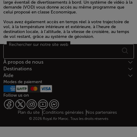
large éventail de divertissements à bord. Un système de vidéo à la
demande (VOD) vous donne accès au même programme que
celui proposé en classe Economique.
Open in a new window
Vous avez également accès en temps réel à votre trajectoire de
vol, à la température intérieure et extérieure, à l'heure de
destination locale, à l'altitude, à la vitesse de croisière, au temps
de vol restant, grâce au système de géovision.
Rechercher sur notre site web
Open in a new window
Bas de page Plan du site
À propos de nous
Destinations
Aide
Modes de paiement
Follow us on
Web map links
$Title.getData()
Plan du site
Conditions générales
Nos partenaires
© 2026 Royal Air Maroc. Tous les droits réservés