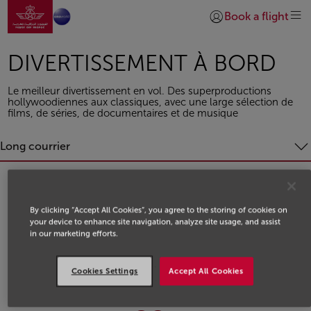
Aller à la page accueil
Saut au contenu principal
Book a flight
Se connecter | S’insc
DIVERTISSEMENT À BORD
Le meilleur divertissement en vol. Des superproductions
hollywoodiennes aux classiques, avec une large sélection de
films, de séries, de documentaires et de musique
Long courrier
By clicking “Accept All Cookies”, you agree to the storing of cookies on
your device to enhance site navigation, analyze site usage, and assist
in our marketing efforts.
.
Cookies Settings
Accept All Cookies
.