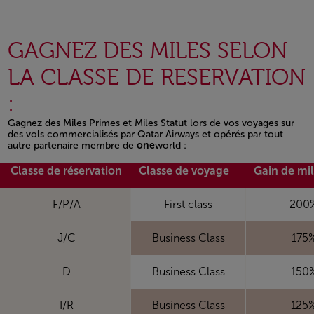
GAGNEZ DES MILES SELON
LA CLASSE DE RESERVATION
:
Gagnez des Miles Primes et Miles Statut lors de vos voyages sur
des vols commercialisés par Qatar Airways et opérés par tout
autre partenaire membre de
one
world :
Open in a new window
Classe de réservation
Classe de voyage
Gain de mi
F/P/A
First class
200
J/C
Business Class
175
D
Business Class
150
I/R
Business Class
125