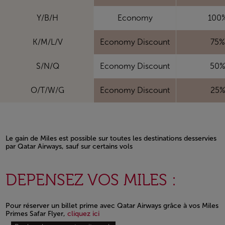
Y/B/H
Economy
100
K/M/L/V
Economy Discount
75%
S/N/Q
Economy Discount
50
O/T/W/G
Economy Discount
25
Le gain de Miles est possible sur toutes les destinations desservies
par Qatar Airways, sauf sur certains vols
Open in a new window
DEPENSEZ VOS MILES :
Pour réserver un billet prime avec Qatar Airways grâce à vos Miles
Open in a new window
Primes Safar Flyer,
cliquez ici