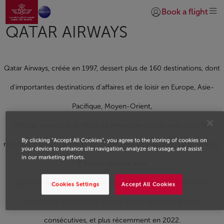
Aller à la page accueil
Saut au contenu principal
Book a flight
Se connecter | S’insc
QATAR AIRWAYS
Qatar Airways, créée en 1997, dessert plus de 160 destinations, dont
d'importantes destinations d'affaires et de loisir en Europe, Asie-
Pacifique, Moyen-Orient,
Afrique, Amérique du Nord et Amérique du sud, avec des vols
By clicking “Accept All Cookies”, you agree to the storing of cookies on
réguliers à travers son hub de Doha, capitale du Qatar.Qatar Airways,
your device to enhance site navigation, analyze site usage, and assist
in our marketing efforts.
5 étoiles Skytrax, a su
gagner la confiance de ses voyageurs, et a été élue meilleure
Cookies Settings
Accept All Cookies
compagnie aérienne de l'année durant plusieurs années
consécutives, et plus récemment en 2022.