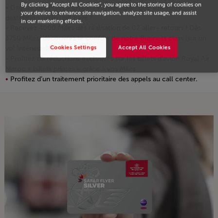
By clicking “Accept All Cookies”, you agree to the storing of cookies on
Gagnez des Miles à chaque voyage, quel que soit votre
your device to enhance site navigation, analyze site usage, and assist
destination ou le tarif payé !
in our marketing efforts.
Recevez 4000 Miles dès réalisation de 02 aller- retours ! Dès
3750 Miles, découvrez le confort de notre Business class (sur un
Cookies Settings
Accept All Cookies
vol Intérieur Maroc)
Profitez de réductions exclusives sur les billets d’avion Royal Air
Maroc « billets primes » grâce à vos Miles
Profitez d’un traitement prioritaire des appels au call center.