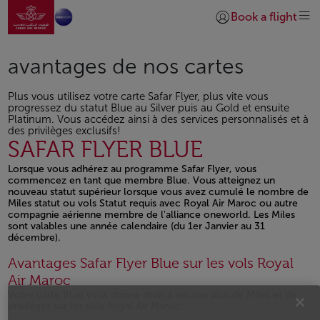
Aller à la page accueil
Saut au contenu principal
Book a flight
Se connecter | S’insc
avantages de nos cartes
Plus vous utilisez votre carte Safar Flyer, plus vite vous
progressez du statut Blue au Silver puis au Gold et ensuite
Platinum. Vous accédez ainsi à des services personnalisés et à
des privilèges exclusifs!
SAFAR FLYER BLUE
Lorsque vous adhérez au programme Safar Flyer, vous
commencez en tant que membre Blue. Vous atteignez un
nouveau statut supérieur lorsque vous avez cumulé le nombre de
Miles statut ou vols Statut requis avec Royal Air Maroc ou autre
compagnie aérienne membre de l'alliance oneworld. Les Miles
sont valables une année calendaire (du 1er Janvier au 31
décembre).
Avantages Safar Flyer Blue sur les vols Royal
Air Maroc
Votre carte Blue vous donne droit à encore plus de Miles et de
privilèges sur les vols Royal Air Maroc: