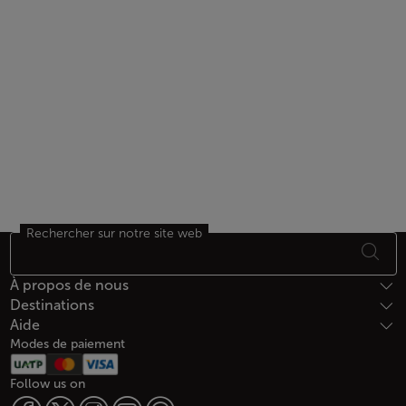
Rechercher sur notre site web
Bas de page Plan du site
À propos de nous
Destinations
Aide
Modes de paiement
Follow us on