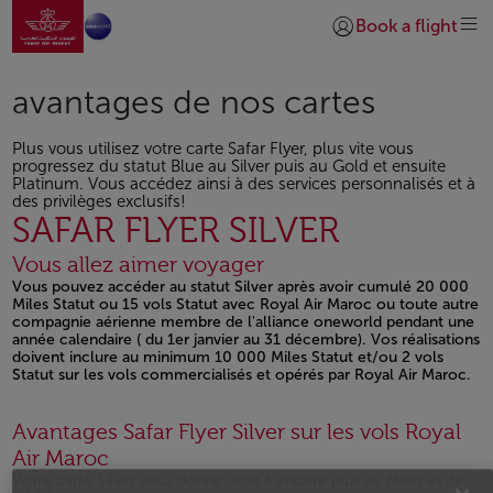
Aller à la page accueil
Saut au contenu principal
Book a flight
Se connecter | S’insc
avantages de nos cartes
Plus vous utilisez votre carte Safar Flyer, plus vite vous
progressez du statut Blue au Silver puis au Gold et ensuite
Platinum. Vous accédez ainsi à des services personnalisés et à
des privilèges exclusifs!
SAFAR FLYER SILVER
Vous allez aimer voyager
Vous pouvez accéder au statut Silver après avoir cumulé 20 000
Miles Statut ou 15 vols Statut avec Royal Air Maroc ou toute autre
compagnie aérienne membre de l'alliance oneworld pendant une
année calendaire ( du 1er janvier au 31 décembre). Vos réalisations
doivent inclure au minimum 10 000 Miles Statut et/ou 2 vols
Statut sur les vols commercialisés et opérés par Royal Air Maroc.
Avantages Safar Flyer Silver sur les vols Royal
Air Maroc
Votre carte Silver vous donne droit à encore plus de Miles et de