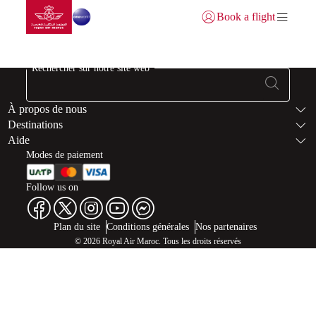
Aller à la page accueil
Saut au contenu principal
Book a flight
Se connecter | S’inscrire)
Rechercher sur notre site web
Bas de page Pl
À propos de nous
Destinations
Aide
Modes de paiement
Follow us on
Web map links
$Title.getData()
Plan du site
Conditions générales
Nos partenaires
© 2026 Royal Air Maroc. Tous les droits réservés