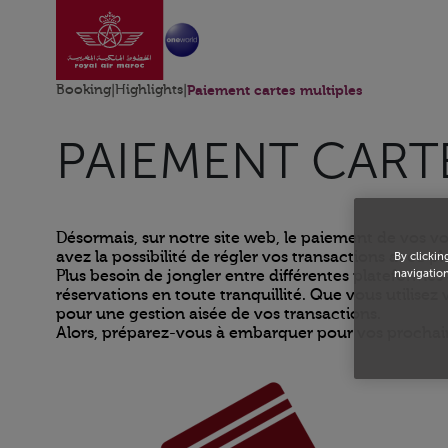
Go to home page
Skip to Main Content
Booking
|
Highlights
|
Paiement cartes multiples
PAIEMENT CART
Désormais, sur notre site web, le paiement de vos v
avez la possibilité de régler vos transactions avec pl
By clickin
navigation
Plus besoin de jongler entre différentes plateforme
réservations en toute tranquillité. Que vous utilisez
pour une gestion aisée de vos transactions.
Alors, préparez-vous à embarquer pour vos prochain
Open in a new window