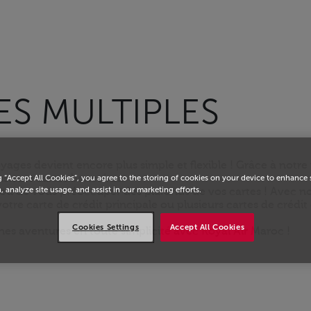
ES MULTIPLES
oyages devient encore plus simple et flexible ! Grâce à no
usieurs cartes bancaires.
g “Accept All Cookies”, you agree to the storing of cookies on your device to enhance 
, analyze site usage, and assist in our marketing efforts.
s ou de vous préoccuper des plafonds de vos cartes ! Avec 
 votre carte de crédit principale ou plusieurs cartes de crédi
Cookies Settings
Accept All Cookies
es aventures en toute simplicité avec Royal Air Maroc !