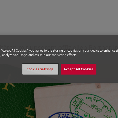
hseln
n die Vereinigten Arabischen Em
itäten mit unserem offiziellen Partner i
g “Accept All Cookies”, you agree to the storing of cookies on your device to enhance si
, analyze site usage, and assist in our marketing efforts.
Cookies Settings
Accept All Cookies