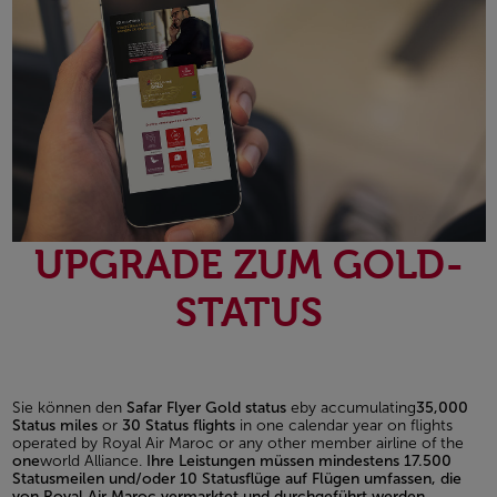
UPGRADE ZUM GOLD-
STATUS
Sie können den
Safar Flyer Gold status
eby accumulating
35,000
Status miles
or
30 Status flights
in one calendar year on flights
operated by Royal Air Maroc or any other member airline of the
one
world Alliance.
Ihre Leistungen müssen mindestens 17.500
Statusmeilen und/oder 10 Statusflüge auf Flügen umfassen, die
von Royal Air Maroc vermarktet und durchgeführt werden.