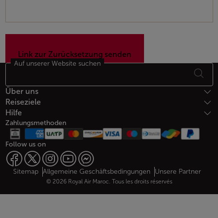
Auf unserer Website suchen
Fußzeile Seitenübersicht
Über uns
Reiseziele
Hilfe
Zahlungsmethoden
Follow us on
Web map links
$Title.getData()
Sitemap
Allgemeine Geschäftsbedingungen
Unsere Partner
© 2026 Royal Air Maroc. Tous les droits réservés