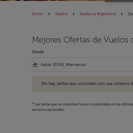
Inicio
Vuelos
Vuelos a Argentina
Vu
Mejores Ofertas de Vuelos 
Desde
flight_takeoff
No hay tarifas que coincidan con sus criterios de filtro
No hay tarifas que coincidan con sus criterios de f
* Las tarifas que se muestran fueron recolectadas en las última
servicios opcionales.