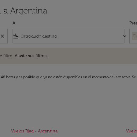
 a Argentina
A
Pre
close
flight_land
keyboard_arrow_down
E
. Ajuste sus filtros.
iltro. Ajuste sus filtros.
s 48 horas y es posible que ya no estén disponibles en el momento de la reserva. Se 
Vuelos Riad - Argentina
Vuelo