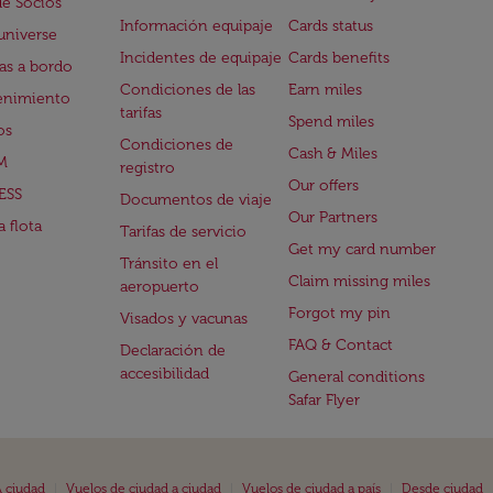
de Socios
Información equipaje
Cards status
universe
Incidentes de equipaje
Cards benefits
s a bordo
Condiciones de las
Earn miles
enimiento
tarifas
Spend miles
os
Condiciones de
Cash & Miles
M
registro
Our offers
ESS
Documentos de viaje
Our Partners
 flota
Tarifas de servicio
Get my card number
Tránsito en el
Claim missing miles
aeropuerto
Forgot my pin
Visados y vacunas
FAQ & Contact
Declaración de
accesibilidad
General conditions
Safar Flyer
|
|
|
 ciudad
Vuelos de ciudad a ciudad
Vuelos de ciudad a país
Desde ciudad