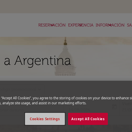
keyboard_arrow_down
keyboard_arrow_down
keyboard_arrow_down
RESERVACIÓN
EXPERIENCIA
INFORMACIÓN
SA
 a Argentina
expand_more
ódigo promocional
g “Accept All Cookies”, you agree to the storing of cookies on your device to enhance si
, analyze site usage, and assist in our marketing efforts.
Ida
Vuel
today
fc-booking-departure-date-aria-l
fc-bo
14/08/2026
21/0
Cookies Settings
Accept All Cookies