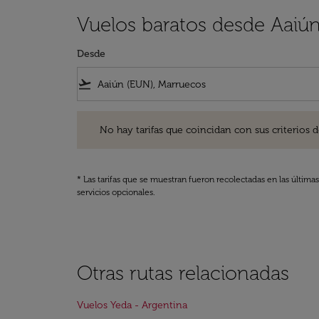
Vuelos baratos desde Aaiún
Desde
flight_takeoff
No hay tarifas que coincidan con sus criterios de filtro
No hay tarifas que coincidan con sus criterios de f
* Las tarifas que se muestran fueron recolectadas en las última
servicios opcionales.
Otras rutas relacionadas
Vuelos Yeda - Argentina