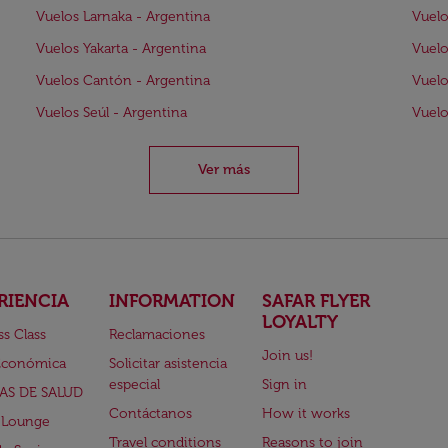
Vuelos Larnaka - Argentina
Vuelo
Vuelos Yakarta - Argentina
Vuelo
Vuelos Cantón - Argentina
Vuelo
Vuelos Seúl - Argentina
Vuelo
Ver más
RIENCIA
INFORMATION
SAFAR FLYER
LOYALTY
ss Class
Reclamaciones
Join us!
Económica
Solicitar asistencia
especial
Sign in
AS DE SALUD
Contáctanos
How it works
 Lounge
Travel conditions
Reasons to join