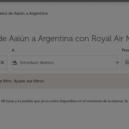
elos de Aaiún a Argentina
de Aaiún a Argentina con Royal Air
A
Pre
close
flight_land
keyboard_arrow_down
E
. Ajuste sus filtros.
iltro. Ajuste sus filtros.
s 48 horas y es posible que ya no estén disponibles en el momento de la reserva. Se 