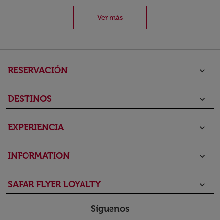
Ver más
RESERVACIÓN
keyboard_arrow_down
DESTINOS
keyboard_arrow_down
EXPERIENCIA
keyboard_arrow_down
INFORMATION
keyboard_arrow_down
SAFAR FLYER LOYALTY
keyboard_arrow_down
Síguenos