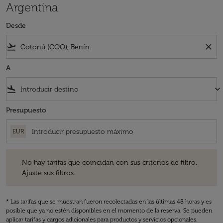
Argentina
Desde
flight_takeoff
close
A
flight_land
keyboard_arrow_down
Presupuesto
EUR
No hay tarifas que coincidan con sus criterios de filtro. Ajuste sus fil
No hay tarifas que coincidan con sus criterios de filtro.
Ajuste sus filtros.
* Las tarifas que se muestran fueron recolectadas en las últimas 48 horas y es
posible que ya no estén disponibles en el momento de la reserva. Se pueden
aplicar tarifas y cargos adicionales para productos y servicios opcionales.