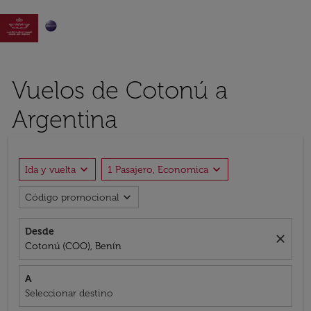

Vuelos de Cotonú a
Argentina
expand_more
expand_more
Ida y vuelta
1 Pasajero, Economica
expand_more
Código promocional
Desde
close
Cotonú (COO), Benín
A
Seleccionar destino