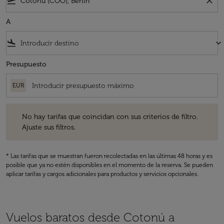
flight_takeoff
close
A
flight_land
keyboard_arrow_down
Presupuesto
EUR
No hay tarifas que coincidan con sus criterios de filtro. Ajuste sus fil
No hay tarifas que coincidan con sus criterios de filtro.
Ajuste sus filtros.
* Las tarifas que se muestran fueron recolectadas en las últimas 48 horas y es
posible que ya no estén disponibles en el momento de la reserva. Se pueden
aplicar tarifas y cargos adicionales para productos y servicios opcionales.
Vuelos baratos desde Cotonú a