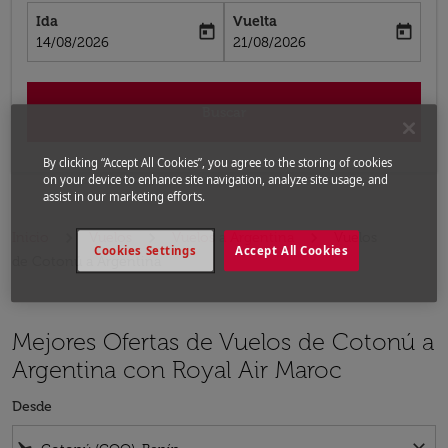
Ida
Vuelta
today
today
fc-booking-departure-date-aria-label
fc-booking-return-date-aria-label
14/08/2026
21/08/2026
Buscar
By clicking “Accept All Cookies”, you agree to the storing of cookies
on your device to enhance site navigation, analyze site usage, and
assist in our marketing efforts.
Inicio
Vuelos
Vuelos a Argentina
Vuelos
Cookies Settings
Accept All Cookies
de Cotonú a Argentina
Mejores Ofertas de Vuelos de Cotonú a
Argentina con Royal Air Maroc
Desde