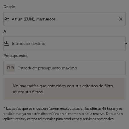
Desde
flight_takeoff
close
A
flight_land
keyboard_arrow_down
Presupuesto
EUR
No hay tarifas que coincidan con sus criterios de filtro. Ajuste sus fil
No hay tarifas que coincidan con sus criterios de filtro.
Ajuste sus filtros.
* Las tarifas que se muestran fueron recolectadas en las últimas 48 horas y es
posible que ya no estén disponibles en el momento de la reserva. Se pueden
aplicar tarifas y cargos adicionales para productos y servicios opcionales.