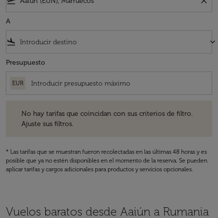
flight_takeoff
close
A
flight_land
keyboard_arrow_down
Presupuesto
EUR
No hay tarifas que coincidan con sus criterios de filtro. Ajuste sus fil
No hay tarifas que coincidan con sus criterios de filtro.
Ajuste sus filtros.
* Las tarifas que se muestran fueron recolectadas en las últimas 48 horas y es
posible que ya no estén disponibles en el momento de la reserva. Se pueden
aplicar tarifas y cargos adicionales para productos y servicios opcionales.
Vuelos baratos desde Aaiún a Rumania