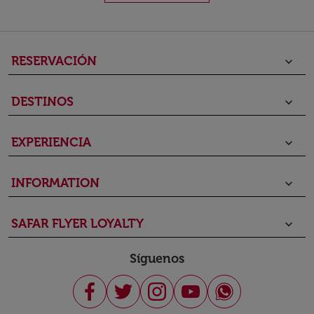
RESERVACIÓN
keyboard_arrow_down
DESTINOS
keyboard_arrow_down
EXPERIENCIA
keyboard_arrow_down
INFORMATION
keyboard_arrow_down
SAFAR FLYER LOYALTY
keyboard_arrow_down
Síguenos