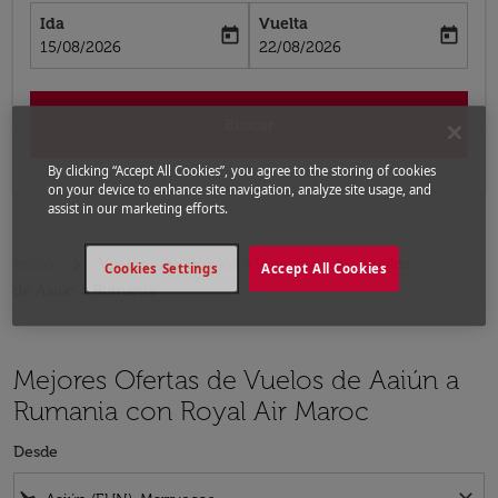
Ida
Vuelta
today
today
fc-booking-departure-date-aria-label
fc-booking-return-date-aria-label
15/08/2026
22/08/2026
Buscar
By clicking “Accept All Cookies”, you agree to the storing of cookies
on your device to enhance site navigation, analyze site usage, and
assist in our marketing efforts.
Inicio
Vuelos
Vuelos a Rumania
Vuelos
Cookies Settings
Accept All Cookies
de Aaiún a Rumania
Mejores Ofertas de Vuelos de Aaiún a
Rumania con Royal Air Maroc
Desde