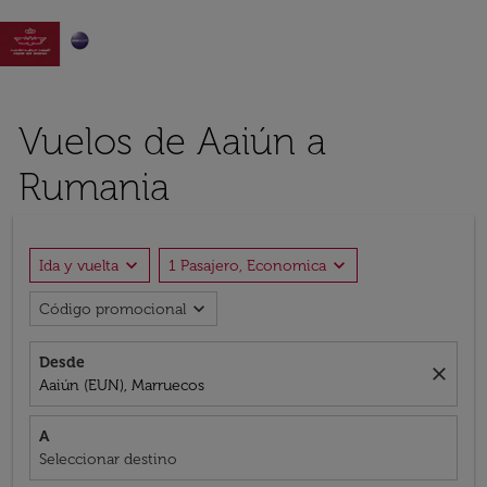

Vuelos de Aaiún a
Rumania
expand_more
expand_more
Ida y vuelta
1 Pasajero, Economica
expand_more
Código promocional
Desde
close
Aaiún (EUN), Marruecos
A
Seleccionar destino