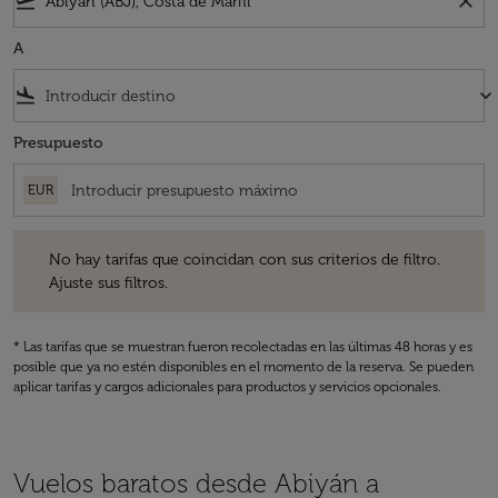
flight_takeoff
close
A
flight_land
keyboard_arrow_down
Presupuesto
EUR
No hay tarifas que coincidan con sus criterios de filtro. Ajuste sus fil
No hay tarifas que coincidan con sus criterios de filtro.
Ajuste sus filtros.
* Las tarifas que se muestran fueron recolectadas en las últimas 48 horas y es
posible que ya no estén disponibles en el momento de la reserva. Se pueden
aplicar tarifas y cargos adicionales para productos y servicios opcionales.
Vuelos baratos desde Abiyán a