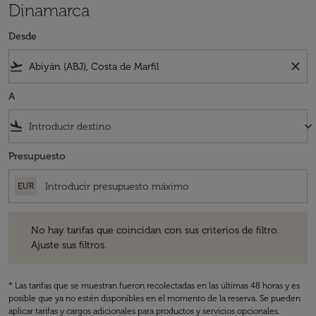
Dinamarca
Desde
flight_takeoff
close
A
flight_land
keyboard_arrow_down
Presupuesto
EUR
No hay tarifas que coincidan con sus criterios de filtro. Ajuste sus fil
No hay tarifas que coincidan con sus criterios de filtro.
Ajuste sus filtros.
* Las tarifas que se muestran fueron recolectadas en las últimas 48 horas y es
posible que ya no estén disponibles en el momento de la reserva. Se pueden
aplicar tarifas y cargos adicionales para productos y servicios opcionales.