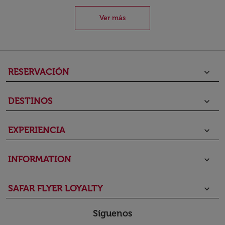
Ver más
RESERVACIÓN
keyboard_arrow_down
DESTINOS
keyboard_arrow_down
EXPERIENCIA
keyboard_arrow_down
INFORMATION
keyboard_arrow_down
SAFAR FLYER LOYALTY
keyboard_arrow_down
Síguenos