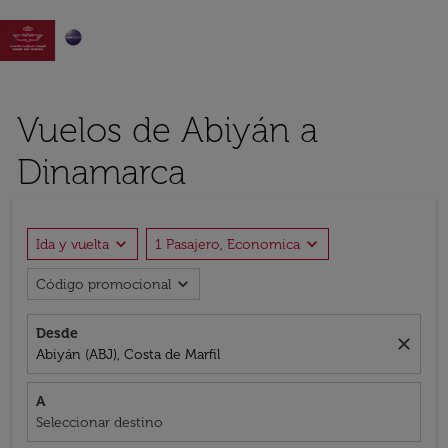

Vuelos de Abiyán a
Dinamarca
expand_more
expand_more
Ida y vuelta
1 Pasajero, Economica
expand_more
Código promocional
Desde
close
Abiyán (ABJ), Costa de Marfil
A
Seleccionar destino