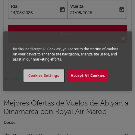
Ida
Vuelta
today
today
fc-booking-departure-date-aria-label
fc-booking-return-date-aria-label
14/08/2026
21/08/2026
Buscar
By clicking “Accept All Cookies”, you agree to the storing of cookies
on your device to enhance site navigation, analyze site usage, and
assist in our marketing efforts.
Inicio
Vuelos
Vuelos a Dinamarca
Vuelos
Cookies Settings
Accept All Cookies
de Abiyán a Dinamarca
Mejores Ofertas de Vuelos de Abiyán a
Dinamarca con Royal Air Maroc
Desde