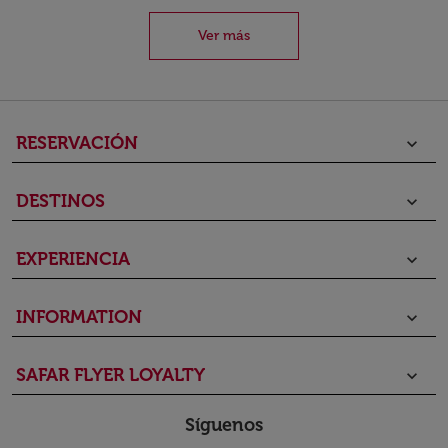
Ver más
RESERVACIÓN
keyboard_arrow_down
DESTINOS
keyboard_arrow_down
EXPERIENCIA
keyboard_arrow_down
INFORMATION
keyboard_arrow_down
SAFAR FLYER LOYALTY
keyboard_arrow_down
Síguenos