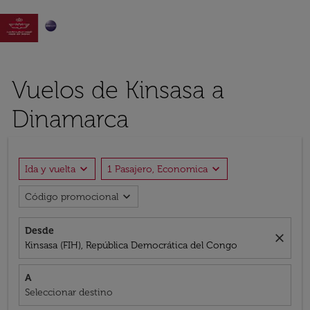

Vuelos de Kinsasa a
Dinamarca
expand_more
expand_more
Ida y vuelta
1 Pasajero, Economica
expand_more
Código promocional
Desde
close
Kinsasa (FIH), República Democrática del Congo
A
Seleccionar destino