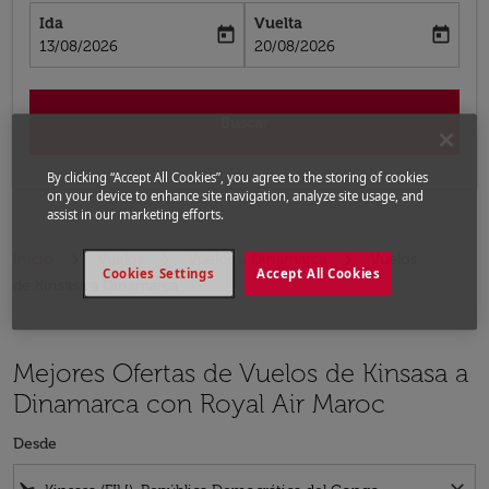
Ida
Vuelta
today
today
fc-booking-departure-date-aria-label
fc-booking-return-date-aria-label
13/08/2026
20/08/2026
Buscar
By clicking “Accept All Cookies”, you agree to the storing of cookies
on your device to enhance site navigation, analyze site usage, and
assist in our marketing efforts.
Inicio
Vuelos
Vuelos a Dinamarca
Vuelos
Cookies Settings
Accept All Cookies
de Kinsasa a Dinamarca
Mejores Ofertas de Vuelos de Kinsasa a
Dinamarca con Royal Air Maroc
Desde