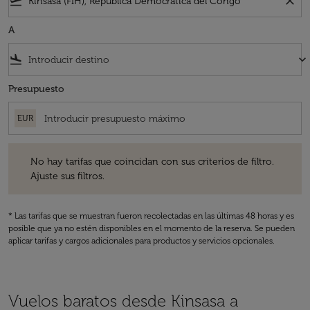
flight_takeoff
close
A
flight_land
keyboard_arrow_down
Presupuesto
EUR
No hay tarifas que coincidan con sus criterios de filtro. Ajuste sus fil
No hay tarifas que coincidan con sus criterios de filtro.
Ajuste sus filtros.
* Las tarifas que se muestran fueron recolectadas en las últimas 48 horas y es
posible que ya no estén disponibles en el momento de la reserva. Se pueden
aplicar tarifas y cargos adicionales para productos y servicios opcionales.
Vuelos baratos desde Kinsasa a