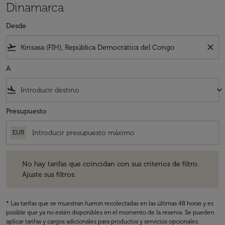
Dinamarca
Desde
flight_takeoff
close
A
flight_land
keyboard_arrow_down
Presupuesto
EUR
No hay tarifas que coincidan con sus criterios de filtro. Ajuste sus fil
No hay tarifas que coincidan con sus criterios de filtro.
Ajuste sus filtros.
* Las tarifas que se muestran fueron recolectadas en las últimas 48 horas y es
posible que ya no estén disponibles en el momento de la reserva. Se pueden
aplicar tarifas y cargos adicionales para productos y servicios opcionales.