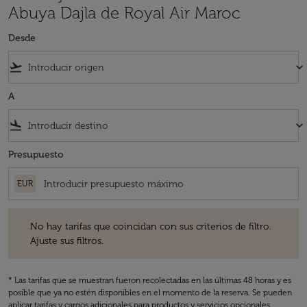
Abuya Dajla de Royal Air Maroc
Desde
flight_takeoff
keyboard_arrow_down
A
flight_land
keyboard_arrow_down
Presupuesto
EUR
No hay tarifas que coincidan con sus criterios de filtro. Ajuste sus fil
No hay tarifas que coincidan con sus criterios de filtro.
Ajuste sus filtros.
* Las tarifas que se muestran fueron recolectadas en las últimas 48 horas y es
posible que ya no estén disponibles en el momento de la reserva. Se pueden
aplicar tarifas y cargos adicionales para productos y servicios opcionales.