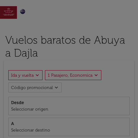

Vuelos baratos de Abuya
a Dajla
expand_more
expand_more
Ida y vuelta
1 Pasajero, Economica
expand_more
Código promocional
Desde
Seleccionar origen
A
Seleccionar destino