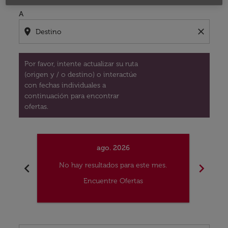
A
location_on
close
Por favor, intente actualizar su ruta
(origen y / o destino) o interactúe
con fechas individuales a
continuación para encontrar
ofertas.
ago. 2026
chevron_left
chevron_right
No hay resultados para este mes.
No
Encuentre Ofertas