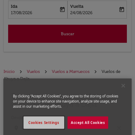
Ida
Vuelta
today
today
fc-booking-departure-date-aria-label
fc-booking-return-date-aria-label
17/08/2026
24/08/2026
Buscar
Inicio
Vuelos
Vuelos a Marruecos
Vuelos de
Abuya a Dajla
Encuentre las mejores ofertas de
Por favor, intente actualizar su ruta (origen y / o dest
By clicking “Accept All Cookies”, you agree to the storing of cookies
on your device to enhance site navigation, analyze site usage, and
vuelo desde Abuya a Dajla
assist in our marketing efforts.
Desde
Cookies Settings
Accept All Cookies
location_on
close