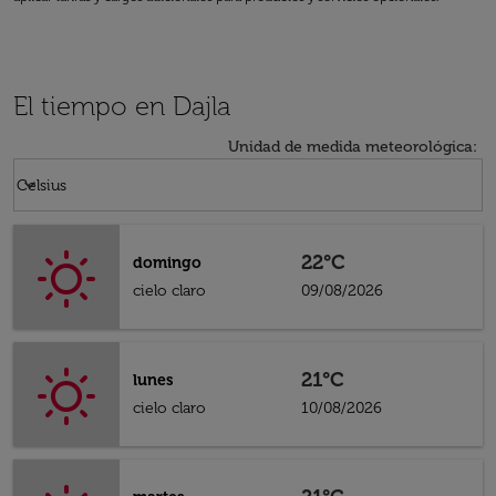
El tiempo en Dajla
Unidad de medida meteorológica
:
Weather unit option Celsius Selected
keyboard_arrow_down
Celsius
22°C
domingo
cielo claro
09/08/2026
21°C
lunes
cielo claro
10/08/2026