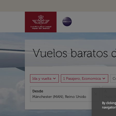
Vuelos baratos 
expand_more
expand_more
Ida y vuelta
1 Pasajero, Economica
C
Desde
A
close
By clickin
navigation