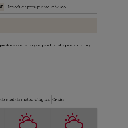
UR
pueden aplicar tarifas y cargos adicionales para productos y
Weather unit option Celsius Select
keyboard_arrow_down
 de medida meteorológica
:
Celsius