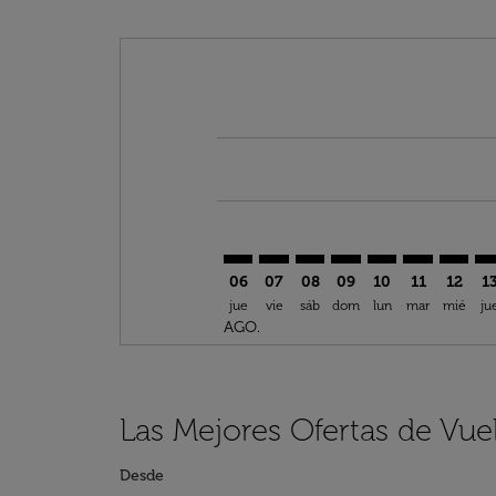
Displaying fares for agosto-2026
MAN–VIL: cmp-view-offers-discla
MAN–VIL: cmp-view-offers-di
MAN–VIL: cmp-view-offer
MAN–VIL: cmp-view-
MAN–VIL: cmp-v
MAN–VIL: c
MAN–VI
MA
06
07
08
09
10
11
12
1
jue
vie
sáb
dom
lun
mar
mié
ju
AGO.
Las Mejores Ofertas de Vue
Desde