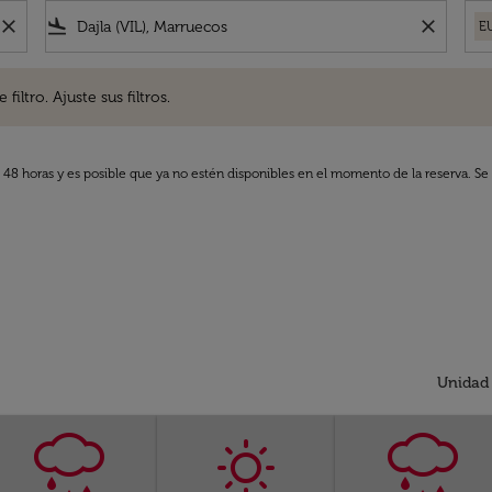
close
flight_land
close
E
. Ajuste sus filtros.
iltro. Ajuste sus filtros.
s 48 horas y es posible que ya no estén disponibles en el momento de la reserva. Se 
Unidad