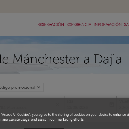
keyboard_arrow_down
keyboard_arrow_down
keyboard_arrow_down
RESERVACIÓN
EXPERIENCIA
INFORMACIÓN
SA
de Mánchester a Dajla
expand_more
ódigo promocional
Ida
Vuel
close
today
fc-booking-departure-date-aria-l
fc-bo
13/08/2026
20/0
g “Accept All Cookies”, you agree to the storing of cookies on your device to enhance si
, analyze site usage, and assist in our marketing efforts.