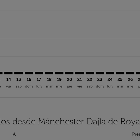
imer. Encuentre Ofertas
sclaimer. Encuentre Ofertas
s-disclaimer. Encuentre Ofertas
offers-disclaimer. Encuentre Ofertas
iew-offers-disclaimer. Encuentre Ofertas
mp-view-offers-disclaimer. Encuentre Ofertas
L: cmp-view-offers-disclaimer. Encuentre Ofertas
N–VIL: cmp-view-offers-disclaimer. Encuentre Ofertas
MAN–VIL: cmp-view-offers-disclaimer. Encuentre Ofertas
MAN–VIL: cmp-view-offers-disclaimer. Encuentre Ofer
MAN–VIL: cmp-view-offers-disclaimer. Encuentre
MAN–VIL: cmp-view-offers-disclaimer. Encue
MAN–VIL: cmp-view-offers-disclaimer. E
MAN–VIL: cmp-view-offers-disclaime
MAN–VIL: cmp-view-offers-discl
MAN–VIL: cmp-view-offers-d
MAN–VIL: cmp-view-offe
MAN–VIL: cmp-view-
MAN–VIL: cmp-
MAN–VIL: 
MAN–V
M
3
14
15
16
17
18
19
20
21
22
23
24
25
26
e
vie
sáb
dom
lun
mar
mié
jue
vie
sáb
dom
lun
mar
mié
j
los desde Mánchester Dajla de Roya
A
Pre