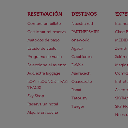
RESERVACIÓN
DESTINOS
EXPE
Compre un billete
Nuestra red
Busine
Gestionar mi reserva
PARTNERSHIPS
Clase 
Métodos de pago
oneworld
MEDID
Estado de vuelo
Agadir
Zenith
Programa de vuelo
Casablanca
Salón 
Seleccione el asiento
Dakhla
Magic 
Add extra luggage
Marrakech
Comida
LOFT (LOUNGE + FAST
Ouarzazate
Entret
TRACK)
Rabat
Asient
Sky Shop
Tétouan
SKYRA
Reserva un hotel
Tanger
SKY PR
Alquile un coche
Nuestra