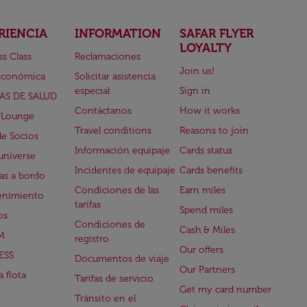
RIENCIA
INFORMATION
SAFAR FLYER
LOYALTY
ss Class
Reclamaciones
Join us!
Económica
Solicitar asistencia
especial
Sign in
AS DE SALUD
Contáctanos
How it works
 Lounge
Travel conditions
Reasons to join
de Socios
Información equipaje
Cards status
universe
Incidentes de equipaje
Cards benefits
s a bordo
Condiciones de las
Earn miles
enimiento
tarifas
Spend miles
os
Condiciones de
Cash & Miles
M
registro
Our offers
ESS
Documentos de viaje
Our Partners
 flota
Tarifas de servicio
Get my card number
Tránsito en el