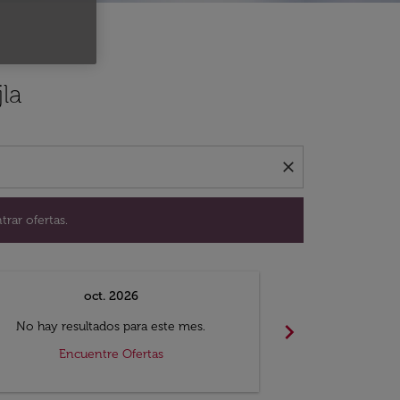
ación para encontrar ofertas.
la
close
trar ofertas.
oct. 2026
n
chevron_right
No hay resultados para este mes.
No hay resul
Encuentre Ofertas
Encue