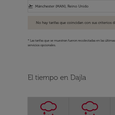
flight_takeoff
No hay tarifas que coincidan con sus criterios de filtro
No hay tarifas que coincidan con sus criterios de f
* Las tarifas que se muestran fueron recolectadas en las última
servicios opcionales.
El tiempo en Dajla