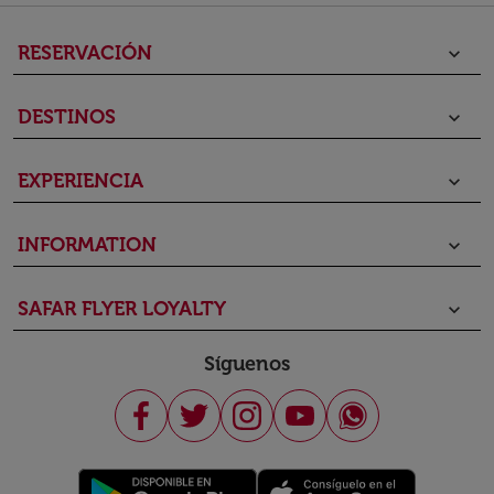
RESERVACIÓN
keyboard_arrow_down
DESTINOS
keyboard_arrow_down
EXPERIENCIA
keyboard_arrow_down
INFORMATION
keyboard_arrow_down
SAFAR FLYER LOYALTY
keyboard_arrow_down
Síguenos