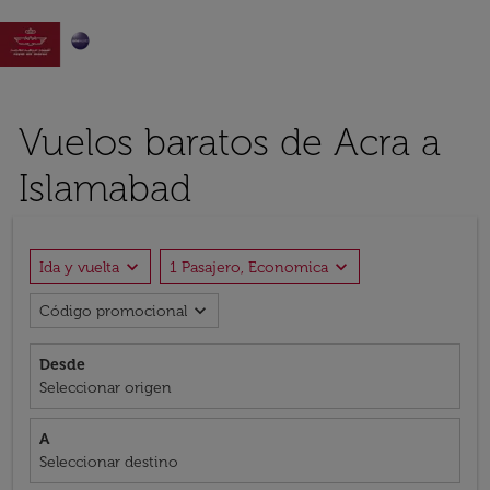

Vuelos baratos de Acra a
Islamabad
expand_more
expand_more
Ida y vuelta
1 Pasajero, Economica
expand_more
Código promocional
Desde
Seleccionar origen
A
Seleccionar destino