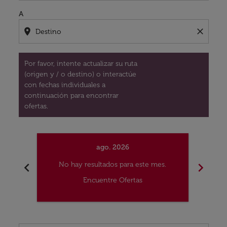
A
location_on
close
Por favor, intente actualizar su ruta
(origen y / o destino) o interactúe
con fechas individuales a
continuación para encontrar
ofertas.
ago. 2026
chevron_left
chevron_right
No hay resultados para este mes.
No
Encuentre Ofertas