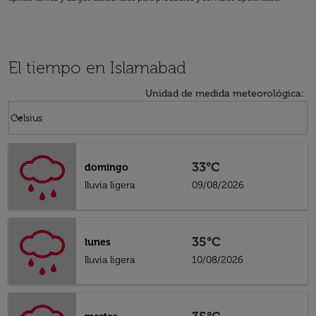
El tiempo en Islamabad
Unidad de medida meteorológica
:
Weather unit option Celsius Selected
keyboard_arrow_down
Celsius
33°C
domingo
lluvia ligera
09/08/2026
35°C
lunes
lluvia ligera
10/08/2026