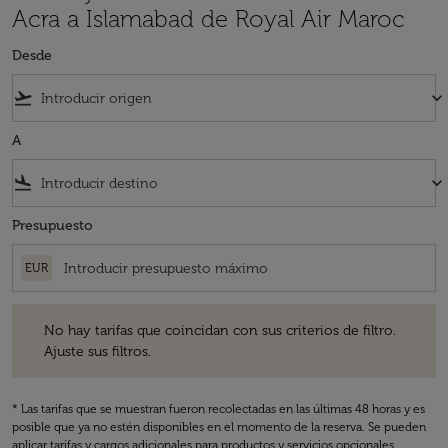
Acra a Islamabad de Royal Air Maroc
Desde
flight_takeoff
keyboard_arrow_down
A
flight_land
keyboard_arrow_down
Presupuesto
EUR
No hay tarifas que coincidan con sus criterios de filtro. Ajuste sus fil
No hay tarifas que coincidan con sus criterios de filtro.
Ajuste sus filtros.
* Las tarifas que se muestran fueron recolectadas en las últimas 48 horas y es
posible que ya no estén disponibles en el momento de la reserva. Se pueden
aplicar tarifas y cargos adicionales para productos y servicios opcionales.