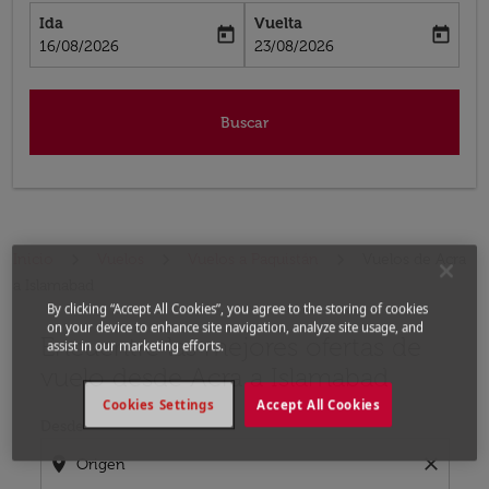
Ida
Vuelta
today
today
fc-booking-departure-date-aria-label
fc-booking-return-date-aria-label
16/08/2026
23/08/2026
Buscar
Inicio
Vuelos
Vuelos a Paquistán
Vuelos de Acra
a Islamabad
By clicking “Accept All Cookies”, you agree to the storing of cookies
on your device to enhance site navigation, analyze site usage, and
Encuentre las mejores ofertas de
Por favor, intente actualizar su ruta (origen y / o dest
assist in our marketing efforts.
vuelo desde Acra a Islamabad
Cookies Settings
Accept All Cookies
Desde
location_on
close