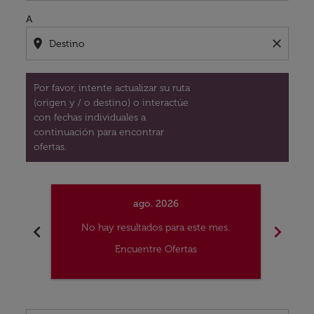
A
location_on
close
Por favor, intente actualizar su ruta
(origen y / o destino) o interactúe
con fechas individuales a
continuación para encontrar
ofertas.
ago. 2026
chevron_left
chevron_right
No hay resultados para este mes.
No
Encuentre Ofertas