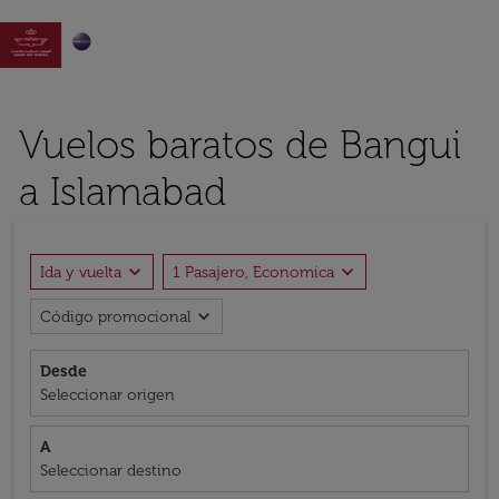

Vuelos baratos de Bangui
a Islamabad
expand_more
expand_more
Ida y vuelta
1 Pasajero, Economica
expand_more
Código promocional
Desde
Seleccionar origen
A
Seleccionar destino