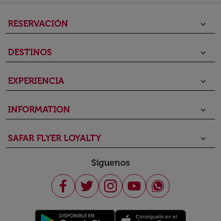
RESERVACIÓN
keyboard_arrow_down
DESTINOS
keyboard_arrow_down
EXPERIENCIA
keyboard_arrow_down
INFORMATION
keyboard_arrow_down
SAFAR FLYER LOYALTY
keyboard_arrow_down
Síguenos