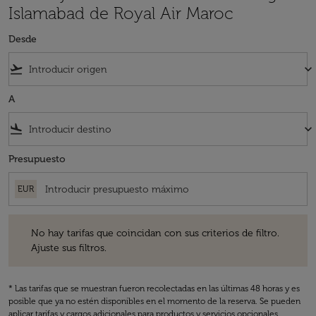
Islamabad de Royal Air Maroc
Desde
flight_takeoff
keyboard_arrow_down
A
flight_land
keyboard_arrow_down
Presupuesto
EUR
No hay tarifas que coincidan con sus criterios de filtro. Ajuste sus fil
No hay tarifas que coincidan con sus criterios de filtro.
Ajuste sus filtros.
* Las tarifas que se muestran fueron recolectadas en las últimas 48 horas y es
posible que ya no estén disponibles en el momento de la reserva. Se pueden
aplicar tarifas y cargos adicionales para productos y servicios opcionales.