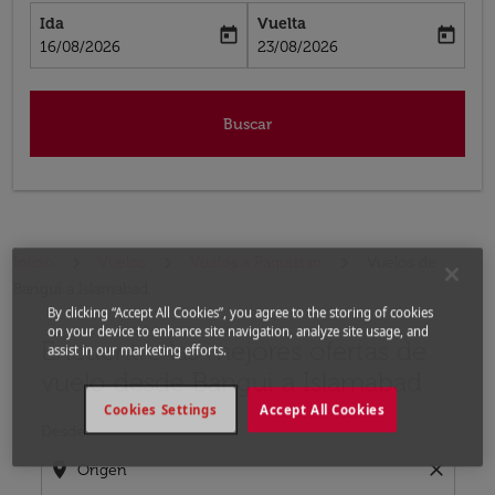
Ida
Vuelta
today
today
fc-booking-departure-date-aria-label
fc-booking-return-date-aria-label
16/08/2026
23/08/2026
Buscar
Inicio
Vuelos
Vuelos a Paquistán
Vuelos de
Bangui a Islamabad
By clicking “Accept All Cookies”, you agree to the storing of cookies
on your device to enhance site navigation, analyze site usage, and
Encuentre las mejores ofertas de
Por favor, intente actualizar su ruta (origen y / o dest
assist in our marketing efforts.
vuelo desde Bangui a Islamabad
Cookies Settings
Accept All Cookies
Desde
location_on
close