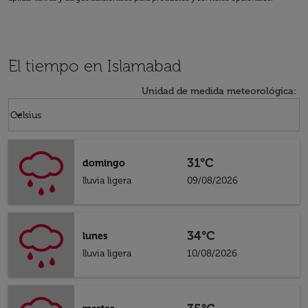
El tiempo en Islamabad
Unidad de medida meteorológica
:
Weather unit option Celsius Selected
keyboard_arrow_down
Celsius
31°C
domingo
lluvia ligera
09/08/2026
34°C
lunes
lluvia ligera
10/08/2026