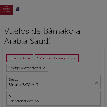

Vuelos de Bámako a
Arabia Saudí
expand_more
expand_more
Ida y vuelta
1 Pasajero, Economica
expand_more
Código promocional
Desde
close
Bámako (BKO), Malí
A
Seleccionar destino