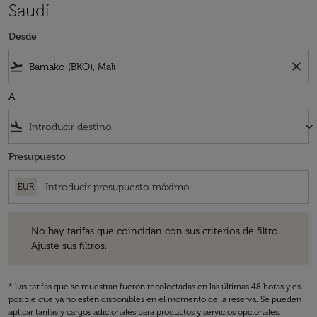
Saudí
Desde
flight_takeoff
close
A
flight_land
keyboard_arrow_down
Presupuesto
EUR
No hay tarifas que coincidan con sus criterios de filtro. Ajuste sus fil
No hay tarifas que coincidan con sus criterios de filtro.
Ajuste sus filtros.
* Las tarifas que se muestran fueron recolectadas en las últimas 48 horas y es
posible que ya no estén disponibles en el momento de la reserva. Se pueden
aplicar tarifas y cargos adicionales para productos y servicios opcionales.