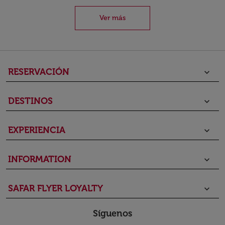
Ver más
RESERVACIÓN
keyboard_arrow_down
DESTINOS
keyboard_arrow_down
EXPERIENCIA
keyboard_arrow_down
INFORMATION
keyboard_arrow_down
SAFAR FLYER LOYALTY
keyboard_arrow_down
Síguenos