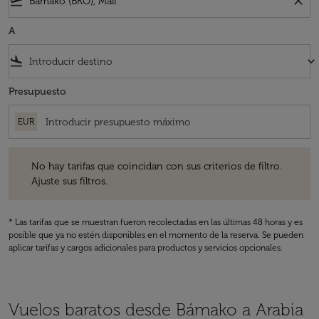
flight_takeoff
close
A
flight_land
keyboard_arrow_down
Presupuesto
EUR
No hay tarifas que coincidan con sus criterios de filtro. Ajuste sus fil
No hay tarifas que coincidan con sus criterios de filtro.
Ajuste sus filtros.
* Las tarifas que se muestran fueron recolectadas en las últimas 48 horas y es
posible que ya no estén disponibles en el momento de la reserva. Se pueden
aplicar tarifas y cargos adicionales para productos y servicios opcionales.
Vuelos baratos desde Bámako a Arabia