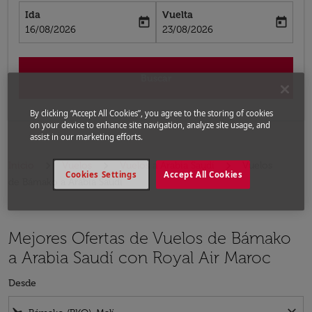
Ida
Vuelta
today
today
fc-booking-departure-date-aria-label
fc-booking-return-date-aria-label
16/08/2026
23/08/2026
Buscar
By clicking “Accept All Cookies”, you agree to the storing of cookies
on your device to enhance site navigation, analyze site usage, and
assist in our marketing efforts.
Inicio
Vuelos
Vuelos a Arabia Saudí
Vuelos
Cookies Settings
Accept All Cookies
de Bámako a Arabia Saudí
Mejores Ofertas de Vuelos de Bámako
a Arabia Saudí con Royal Air Maroc
Desde