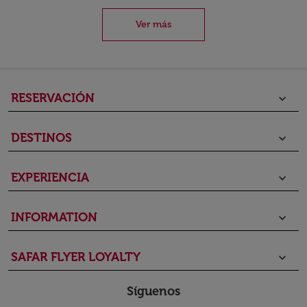
Ver más
RESERVACIÓN
keyboard_arrow_down
DESTINOS
keyboard_arrow_down
EXPERIENCIA
keyboard_arrow_down
INFORMATION
keyboard_arrow_down
SAFAR FLYER LOYALTY
keyboard_arrow_down
Síguenos