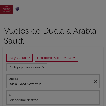

Vuelos de Duala a Arabia
Saudí
expand_more
expand_more
Ida y vuelta
1 Pasajero, Economica
expand_more
Código promocional
Desde
close
Duala (DLA), Camerún
A
Seleccionar destino