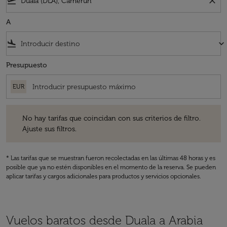
flight_takeoff
close
A
flight_land
keyboard_arrow_down
Presupuesto
EUR
No hay tarifas que coincidan con sus criterios de filtro. Ajuste sus fil
No hay tarifas que coincidan con sus criterios de filtro.
Ajuste sus filtros.
* Las tarifas que se muestran fueron recolectadas en las últimas 48 horas y es
posible que ya no estén disponibles en el momento de la reserva. Se pueden
aplicar tarifas y cargos adicionales para productos y servicios opcionales.
Vuelos baratos desde Duala a Arabia