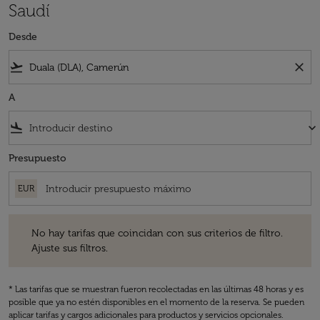
Saudí
Desde
flight_takeoff
close
A
flight_land
keyboard_arrow_down
Presupuesto
EUR
No hay tarifas que coincidan con sus criterios de filtro. Ajuste sus fil
No hay tarifas que coincidan con sus criterios de filtro.
Ajuste sus filtros.
* Las tarifas que se muestran fueron recolectadas en las últimas 48 horas y es
posible que ya no estén disponibles en el momento de la reserva. Se pueden
aplicar tarifas y cargos adicionales para productos y servicios opcionales.