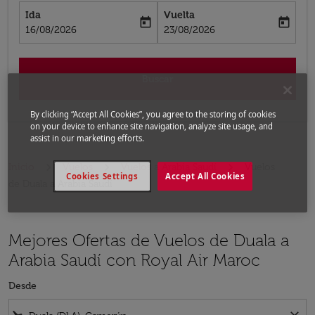
Ida
Vuelta
today
today
fc-booking-departure-date-aria-label
fc-booking-return-date-aria-label
16/08/2026
23/08/2026
Buscar
By clicking “Accept All Cookies”, you agree to the storing of cookies
on your device to enhance site navigation, analyze site usage, and
assist in our marketing efforts.
Inicio
Vuelos
Vuelos a Arabia Saudí
Vuelos
Cookies Settings
Accept All Cookies
de Duala a Arabia Saudí
Mejores Ofertas de Vuelos de Duala a
Arabia Saudí con Royal Air Maroc
Desde