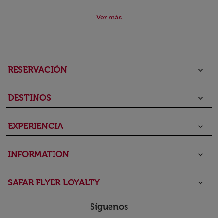
Ver más
RESERVACIÓN
keyboard_arrow_down
DESTINOS
keyboard_arrow_down
EXPERIENCIA
keyboard_arrow_down
INFORMATION
keyboard_arrow_down
SAFAR FLYER LOYALTY
keyboard_arrow_down
Síguenos