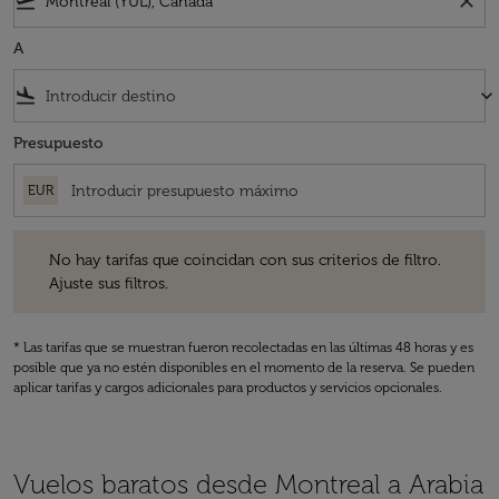
flight_takeoff
close
A
flight_land
keyboard_arrow_down
Presupuesto
EUR
No hay tarifas que coincidan con sus criterios de filtro. Ajuste sus fil
No hay tarifas que coincidan con sus criterios de filtro.
Ajuste sus filtros.
* Las tarifas que se muestran fueron recolectadas en las últimas 48 horas y es
posible que ya no estén disponibles en el momento de la reserva. Se pueden
aplicar tarifas y cargos adicionales para productos y servicios opcionales.
Vuelos baratos desde Montreal a Arabia