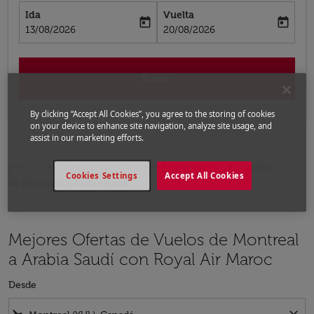
Ida
Vuelta
today
today
fc-booking-departure-date-aria-label
fc-booking-return-date-aria-label
13/08/2026
20/08/2026
Buscar
By clicking “Accept All Cookies”, you agree to the storing of cookies
on your device to enhance site navigation, analyze site usage, and
assist in our marketing efforts.
Inicio
Vuelos
Vuelos a Arabia Saudí
Vuelos
Cookies Settings
Accept All Cookies
de Montreal a Arabia Saudí
Mejores Ofertas de Vuelos de Montreal
a Arabia Saudí con Royal Air Maroc
Desde