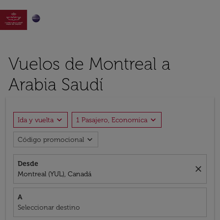

Vuelos de Montreal a
Arabia Saudí
expand_more
expand_more
Ida y vuelta
1 Pasajero, Economica
expand_more
Código promocional
Desde
close
Montreal (YUL), Canadá
A
Seleccionar destino