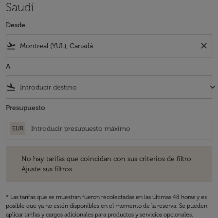
Saudí
Desde
flight_takeoff
close
A
flight_land
keyboard_arrow_down
Presupuesto
EUR
No hay tarifas que coincidan con sus criterios de filtro. Ajuste sus fil
No hay tarifas que coincidan con sus criterios de filtro.
Ajuste sus filtros.
* Las tarifas que se muestran fueron recolectadas en las últimas 48 horas y es
posible que ya no estén disponibles en el momento de la reserva. Se pueden
aplicar tarifas y cargos adicionales para productos y servicios opcionales.