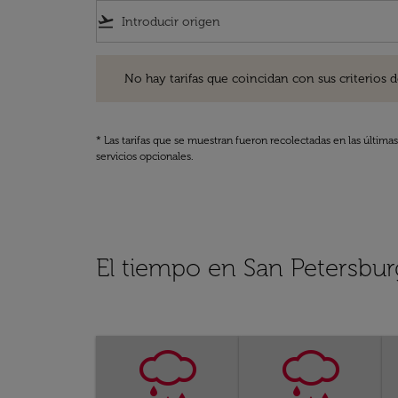
flight_takeoff
No hay tarifas que coincidan con sus criterios de filtro
No hay tarifas que coincidan con sus criterios de f
* Las tarifas que se muestran fueron recolectadas en las última
servicios opcionales.
El tiempo en San Petersbu