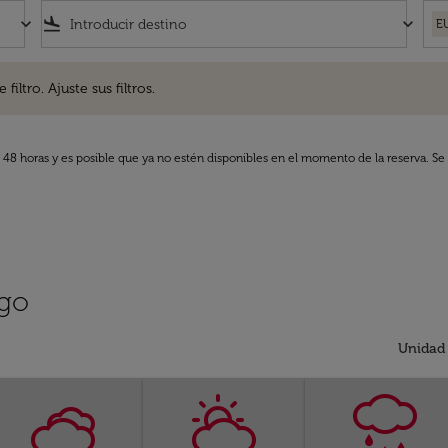
keyboard_arrow_down
flight_land
keyboard_arrow_down
E
. Ajuste sus filtros.
iltro. Ajuste sus filtros.
s 48 horas y es posible que ya no estén disponibles en el momento de la reserva. Se 
rgo
Unidad