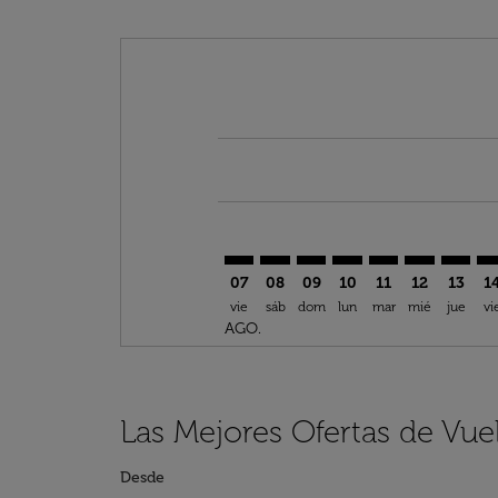
Displaying fares for agosto-2026
BKO–LED: cmp-view-offers-discla
BKO–LED: cmp-view-offers-di
BKO–LED: cmp-view-offe
BKO–LED: cmp-view-
BKO–LED: cmp-v
BKO–LED: c
BKO–LE
BK
07
08
09
10
11
12
13
1
vie
sáb
dom
lun
mar
mié
jue
vi
AGO.
Las Mejores Ofertas de Vu
Desde