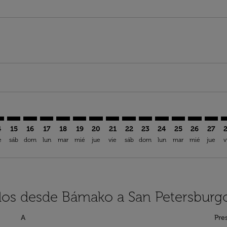
imer. Encuentre Ofertas
sclaimer. Encuentre Ofertas
rs-disclaimer. Encuentre Ofertas
offers-disclaimer. Encuentre Ofertas
iew-offers-disclaimer. Encuentre Ofertas
mp-view-offers-disclaimer. Encuentre Ofertas
D: cmp-view-offers-disclaimer. Encuentre Ofertas
O–LED: cmp-view-offers-disclaimer. Encuentre Ofertas
BKO–LED: cmp-view-offers-disclaimer. Encuentre Ofertas
BKO–LED: cmp-view-offers-disclaimer. Encuentre Ofe
BKO–LED: cmp-view-offers-disclaimer. Encuentre
BKO–LED: cmp-view-offers-disclaimer. Encue
BKO–LED: cmp-view-offers-disclaimer. E
BKO–LED: cmp-view-offers-disclaime
BKO–LED: cmp-view-offers-discl
BKO–LED: cmp-view-offers-d
BKO–LED: cmp-view-offe
BKO–LED: cmp-view-
BKO–LED: cmp-
BKO–LED: 
BKO–L
B
4
15
16
17
18
19
20
21
22
23
24
25
26
27
e
sáb
dom
lun
mar
mié
jue
vie
sáb
dom
lun
mar
mié
jue
v
elos desde Bámako a San Petersburg
A
Pre