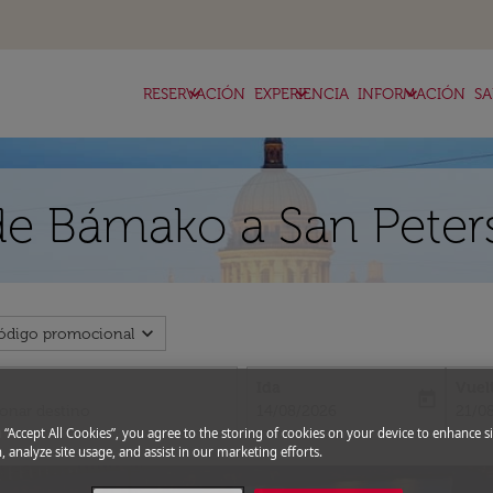
keyboard_arrow_down
keyboard_arrow_down
keyboard_arrow_down
RESERVACIÓN
EXPERIENCIA
INFORMACIÓN
SA
de Bámako a San Pete
expand_more
ódigo promocional
Ida
Vuel
today
fc-booking-departure-date-aria-l
fc-bo
14/08/2026
21/0
g “Accept All Cookies”, you agree to the storing of cookies on your device to enhance si
, analyze site usage, and assist in our marketing efforts.