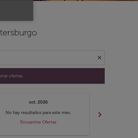
ación para encontrar ofertas.
etersburgo
close
trar ofertas.
oct. 2026
n
chevron_right
No hay resultados para este mes.
No hay resul
Encuentre Ofertas
Encue