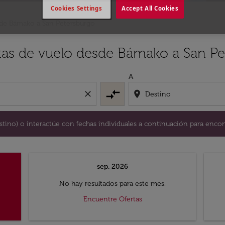
Cookies Settings
Accept All Cookies
de Bámako a San Petersburgo
y / o destino) o interactúe con fechas individuales a continu
rtas de vuelo desde Bámako a San P
A
compare_arrows
close
location_on
destino) o interactúe con fechas individuales a continuación para encon
sep. 2026
No hay resultados para este mes.
Encuentre Ofertas