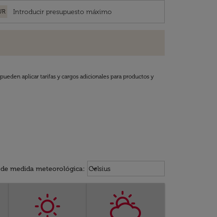
UR
pueden aplicar tarifas y cargos adicionales para productos y
Weather unit option Celsius Select
keyboard_arrow_down
 de medida meteorológica
:
Celsius