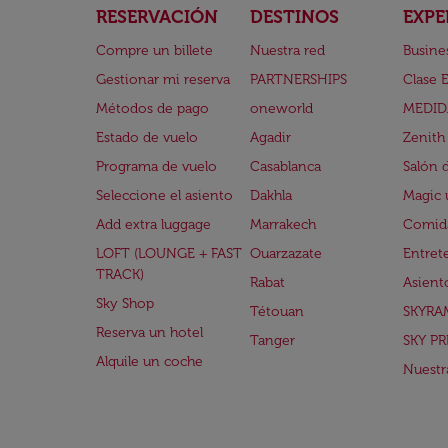
RESERVACIÓN
DESTINOS
EXPE
Compre un billete
Nuestra red
Busine
Gestionar mi reserva
PARTNERSHIPS
Clase 
Métodos de pago
oneworld
MEDID
Estado de vuelo
Agadir
Zenith
Programa de vuelo
Casablanca
Salón 
Seleccione el asiento
Dakhla
Magic 
Add extra luggage
Marrakech
Comida
LOFT (LOUNGE + FAST
Ouarzazate
Entret
TRACK)
Rabat
Asient
Sky Shop
Tétouan
SKYRA
Reserva un hotel
Tanger
SKY PR
Alquile un coche
Nuestra