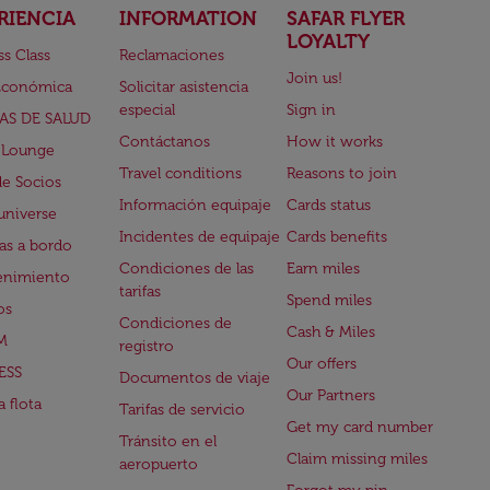
RIENCIA
INFORMATION
SAFAR FLYER
LOYALTY
ss Class
Reclamaciones
Join us!
Económica
Solicitar asistencia
especial
Sign in
AS DE SALUD
Contáctanos
How it works
 Lounge
Travel conditions
Reasons to join
de Socios
Información equipaje
Cards status
universe
Incidentes de equipaje
Cards benefits
s a bordo
Condiciones de las
Earn miles
enimiento
tarifas
Spend miles
os
Condiciones de
Cash & Miles
M
registro
Our offers
ESS
Documentos de viaje
Our Partners
 flota
Tarifas de servicio
Get my card number
Tránsito en el
Claim missing miles
aeropuerto