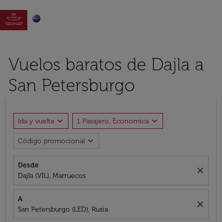

Vuelos baratos de Dajla a
San Petersburgo
expand_more
expand_more
Ida y vuelta
1 Pasajero, Economica
expand_more
Código promocional
Desde
close
Dajla (VIL), Marruecos
A
close
San Petersburgo (LED), Rusia