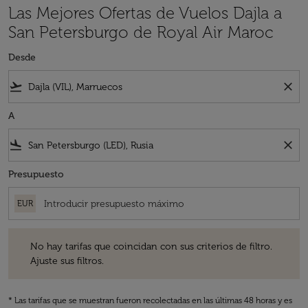
Las Mejores Ofertas de Vuelos Dajla a
San Petersburgo de Royal Air Maroc
Desde
flight_takeoff
close
A
flight_land
close
Presupuesto
EUR
No hay tarifas que coincidan con sus criterios de filtro. Ajuste sus fil
No hay tarifas que coincidan con sus criterios de filtro.
Ajuste sus filtros.
* Las tarifas que se muestran fueron recolectadas en las últimas 48 horas y es