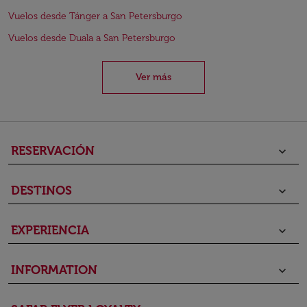
Vuelos desde Tánger a San Petersburgo
Vuelos desde Duala a San Petersburgo
Ver más
RESERVACIÓN
keyboard_arrow_down
DESTINOS
keyboard_arrow_down
EXPERIENCIA
keyboard_arrow_down
INFORMATION
keyboard_arrow_down