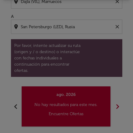
location_on
close
A
location_on
close
Por favor, intente actualizar su ruta
(origen y / o destino) o interactúe
con fechas individuales a
continuación para encontrar
ofertas.
ago. 2026
chevron_left
chevron_right
No hay resultados para este mes.
No
Encuentre Ofertas