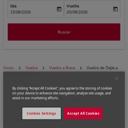
Ida
Vuelta
today
today
fc-booking-departure-date-aria-label
fc-booking-return-date-aria-label
13/08/2026
20/08/2026
Buscar
Inicio
Vuelos
Vuelos a Rusia
Vuelos de Dajla a
San Petersburgo
By clicking “Accept All Cookies”, you agree to the storing of cookies
Encuentre las mejores ofertas de
Por favor, intente actualizar su ruta (origen y / o dest
on your device to enhance site navigation, analyze site usage, and
vuelo desde Dajla a San
assist in our marketing efforts.
Petersburgo
Cookies Settings
Accept All Cookies
Desde