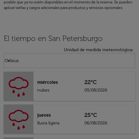
posible que ya no estén disponibles en el momento de la reserva. Se pueden
aplicar tarifas y cargos adicionales para productos y servicios opcionales.
El tiempo en San Petersburgo
Unidad de medida meteorológica
:
Weather unit option Celsius Selected
keyboard_arrow_down
Celsius
22°C
miércoles
nubes
05/08/2026
25°C
jueves
lluvia ligera
06/08/2026