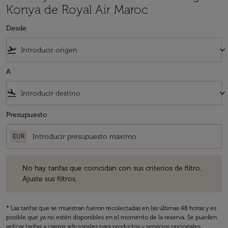
Konya de Royal Air Maroc
Desde
flight_takeoff
keyboard_arrow_down
A
flight_land
keyboard_arrow_down
Presupuesto
EUR
No hay tarifas que coincidan con sus criterios de filtro. Ajuste sus fil
No hay tarifas que coincidan con sus criterios de filtro.
Ajuste sus filtros.
* Las tarifas que se muestran fueron recolectadas en las últimas 48 horas y es
posible que ya no estén disponibles en el momento de la reserva. Se pueden
aplicar tarifas y cargos adicionales para productos y servicios opcionales.