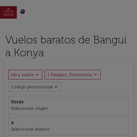

Vuelos baratos de Bangui
a Konya
expand_more
expand_more
Ida y vuelta
1 Pasajero, Economica
expand_more
Código promocional
Desde
Seleccionar origen
A
Seleccionar destino