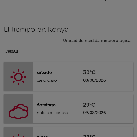
El tiempo en Konya
Unidad de medida meteorológica
:
Weather unit option Celsius Selected
keyboard_arrow_down
Celsius
30°C
sábado
cielo claro
08/08/2026
29°C
domingo
nubes dispersas
09/08/2026