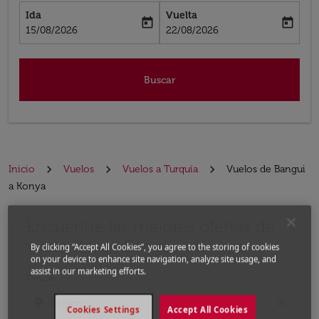
Ida
Vuelta
today
today
fc-booking-departure-date-aria-label
fc-booking-return-date-aria-label
15/08/2026
22/08/2026
Buscar
Inicio
Vuelos
Vuelos a Turquía
Vuelos de Bangui
a Konya
Encuentre las mejores ofertas de
Por favor, intente actualizar su ruta (origen y / o dest
vuelo desde Bangui a Konya
By clicking “Accept All Cookies”, you agree to the storing of cookies
on your device to enhance site navigation, analyze site usage, and
assist in our marketing efforts.
Desde
location_on
close
Cookies Settings
Accept All Cookies