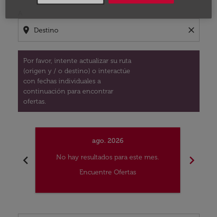
A
location_on
close
Por favor, intente actualizar su ruta
(origen y / o destino) o interactúe
con fechas individuales a
continuación para encontrar
ofertas.
ago. 2026
chevron_left
chevron_right
No hay resultados para este mes.
No
Encuentre Ofertas