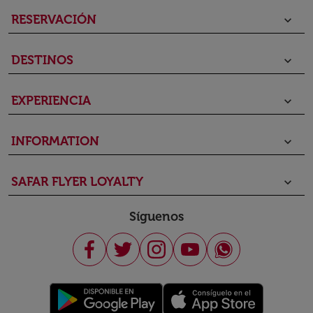
RESERVACIÓN
keyboard_arrow_down
DESTINOS
keyboard_arrow_down
EXPERIENCIA
keyboard_arrow_down
INFORMATION
keyboard_arrow_down
SAFAR FLYER LOYALTY
keyboard_arrow_down
Síguenos