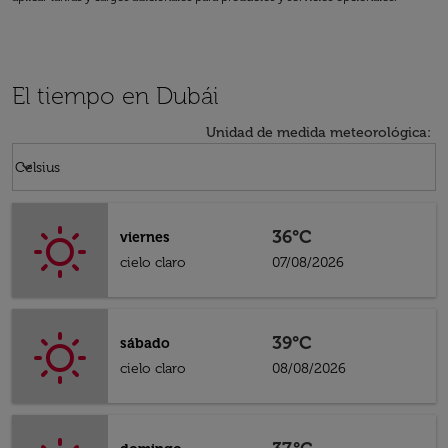
El tiempo en Dubái
Unidad de medida meteorológica
:
Weather unit option Celsius Selected
keyboard_arrow_down
Celsius
36°C
viernes
cielo claro
07/08/2026
39°C
sábado
cielo claro
08/08/2026