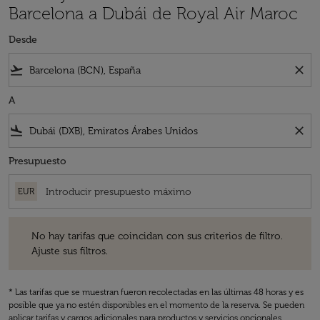
Barcelona a Dubái de Royal Air Maroc
Desde
flight_takeoff
close
A
flight_land
close
Presupuesto
EUR
No hay tarifas que coincidan con sus criterios de filtro. Ajuste sus fil
No hay tarifas que coincidan con sus criterios de filtro.
Ajuste sus filtros.
* Las tarifas que se muestran fueron recolectadas en las últimas 48 horas y es
posible que ya no estén disponibles en el momento de la reserva. Se pueden
aplicar tarifas y cargos adicionales para productos y servicios opcionales.