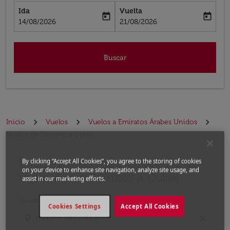
Ida
Vuelta
today
today
fc-booking-departure-date-aria-label
fc-booking-return-date-aria-label
14/08/2026
21/08/2026
Buscar
Inicio
Vuelos
Vuelos a Emiratos Árabes Unidos
Vuelos de Bámako a Dubái
Encuentre las mejores ofertas de
Por favor, intente actualizar su ruta (origen y / o dest
By clicking “Accept All Cookies”, you agree to the storing of cookies
on your device to enhance site navigation, analyze site usage, and
vuelo desde Bámako a Dubái
assist in our marketing efforts.
Desde
Cookies Settings
Accept All Cookies
location_on
close