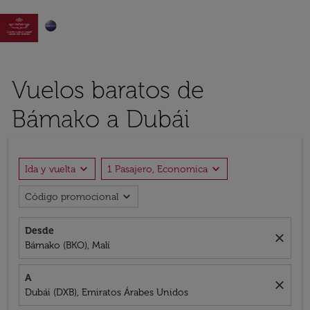

Vuelos baratos de
Bámako a Dubái
expand_more
expand_more
Ida y vuelta
1 Pasajero, Economica
expand_more
Código promocional
Desde
close
Bámako (BKO), Malí
A
close
Dubái (DXB), Emiratos Árabes Unidos