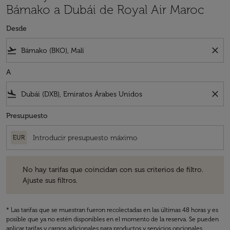
Bámako a Dubái de Royal Air Maroc
Desde
flight_takeoff
close
A
flight_land
close
Presupuesto
EUR
No hay tarifas que coincidan con sus criterios de filtro. Ajuste sus fil
No hay tarifas que coincidan con sus criterios de filtro.
Ajuste sus filtros.
* Las tarifas que se muestran fueron recolectadas en las últimas 48 horas y es
posible que ya no estén disponibles en el momento de la reserva. Se pueden
aplicar tarifas y cargos adicionales para productos y servicios opcionales.