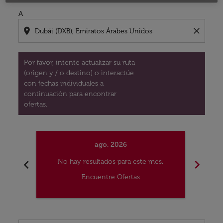
A
location_on
close
Por favor, intente actualizar su ruta
(origen y / o destino) o interactúe
con fechas individuales a
continuación para encontrar
ofertas.
ago. 2026
chevron_left
chevron_right
No hay resultados para este mes.
No
Encuentre Ofertas