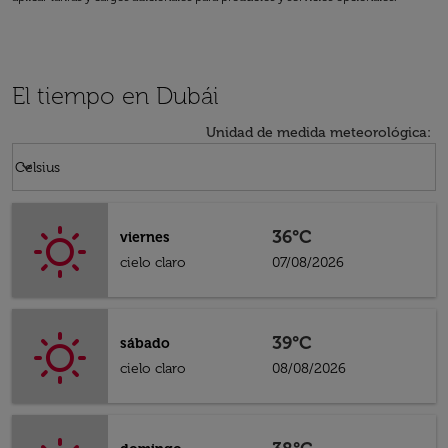
El tiempo en Dubái
Unidad de medida meteorológica
:
Weather unit option Celsius Selected
keyboard_arrow_down
Celsius
36°C
viernes
cielo claro
07/08/2026
39°C
sábado
cielo claro
08/08/2026