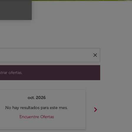
ación para encontrar ofertas.
close
trar ofertas.
oct. 2026
n
chevron_right
No hay resultados para este mes.
No hay resul
Encuentre Ofertas
Encue