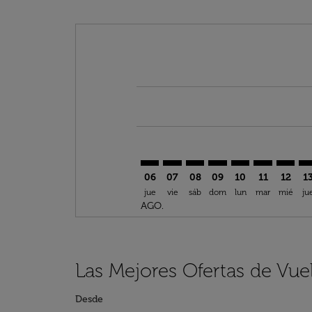
Displaying fares for agosto-2026
BKO–DOH: cmp-view-offers-discl
BKO–DOH: cmp-view-offers-d
BKO–DOH: cmp-view-offe
BKO–DOH: cmp-view-
BKO–DOH: cmp-v
BKO–DOH: c
BKO–DO
BK
06
07
08
09
10
11
12
1
jue
vie
sáb
dom
lun
mar
mié
ju
AGO.
Las Mejores Ofertas de Vu
Desde