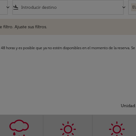
keyboard_arrow_down
flight_land
keyboard_arrow_down
E
. Ajuste sus filtros.
iltro. Ajuste sus filtros.
s 48 horas y es posible que ya no estén disponibles en el momento de la reserva. Se 
Unidad