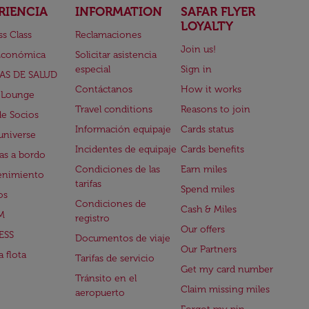
RIENCIA
INFORMATION
SAFAR FLYER
LOYALTY
ss Class
Reclamaciones
Join us!
Económica
Solicitar asistencia
especial
Sign in
AS DE SALUD
Contáctanos
How it works
 Lounge
Travel conditions
Reasons to join
de Socios
Información equipaje
Cards status
universe
Incidentes de equipaje
Cards benefits
s a bordo
Condiciones de las
Earn miles
enimiento
tarifas
Spend miles
os
Condiciones de
Cash & Miles
M
registro
Our offers
ESS
Documentos de viaje
Our Partners
 flota
Tarifas de servicio
Get my card number
Tránsito en el
Claim missing miles
aeropuerto