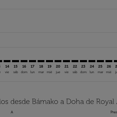
aimer. Encuentre Ofertas
isclaimer. Encuentre Ofertas
rs-disclaimer. Encuentre Ofertas
offers-disclaimer. Encuentre Ofertas
iew-offers-disclaimer. Encuentre Ofertas
mp-view-offers-disclaimer. Encuentre Ofertas
H: cmp-view-offers-disclaimer. Encuentre Ofertas
O–DOH: cmp-view-offers-disclaimer. Encuentre Ofertas
BKO–DOH: cmp-view-offers-disclaimer. Encuentre Oferta
BKO–DOH: cmp-view-offers-disclaimer. Encuentre Of
BKO–DOH: cmp-view-offers-disclaimer. Encuentr
BKO–DOH: cmp-view-offers-disclaimer. Encu
BKO–DOH: cmp-view-offers-disclaimer. 
BKO–DOH: cmp-view-offers-disclaim
BKO–DOH: cmp-view-offers-disc
BKO–DOH: cmp-view-offers-
BKO–DOH: cmp-view-off
BKO–DOH: cmp-view
BKO–DOH: cmp-
BKO–DOH: 
BKO–D
B
3
14
15
16
17
18
19
20
21
22
23
24
25
26
e
vie
sáb
dom
lun
mar
mié
jue
vie
sáb
dom
lun
mar
mié
j
elos desde Bámako a Doha de Royal 
A
Pre