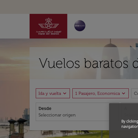
Vuelos baratos
expand_more
expand_more
Ida y vuelta
1 Pasajero, Economica
C
Desde
A
By clickin
navigation