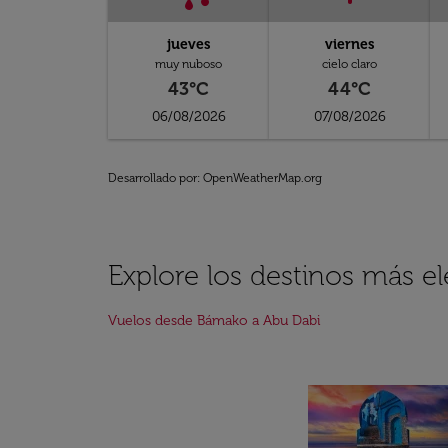
jueves
viernes
muy nuboso
cielo claro
43°C
44°C
06/08/2026
07/08/2026
Desarrollado por
: OpenWeatherMap.org
Explore los destinos más 
Vuelos desde Bámako a Abu Dabi