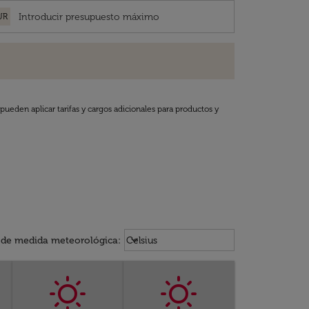
UR
pueden aplicar tarifas y cargos adicionales para productos y
Weather unit option Celsius Select
keyboard_arrow_down
 de medida meteorológica
:
Celsius