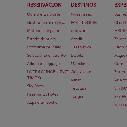
RESERVACIÓN
DESTINOS
EXPE
Compre un billete
Nuestra red
Busine
Gestionar mi reserva
PARTNERSHIPS
Clase 
Métodos de pago
oneworld
MEDID
Estado de vuelo
Agadir
Zenith
Programa de vuelo
Casablanca
Salón 
Seleccione el asiento
Dakhla
Magic 
Add extra luggage
Marrakech
Comida
LOFT (LOUNGE + FAST
Ouarzazate
Entret
TRACK)
Rabat
Asient
Sky Shop
Tétouan
SKYRA
Reserva un hotel
Tanger
SKY PR
Alquile un coche
Nuestra