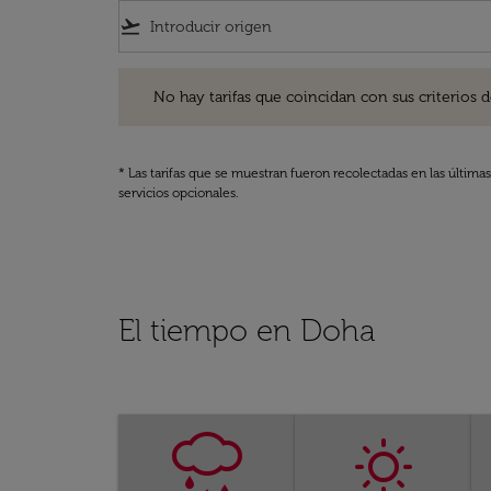
flight_takeoff
No hay tarifas que coincidan con sus criterios de filtro
No hay tarifas que coincidan con sus criterios de f
* Las tarifas que se muestran fueron recolectadas en las última
servicios opcionales.
El tiempo en Doha