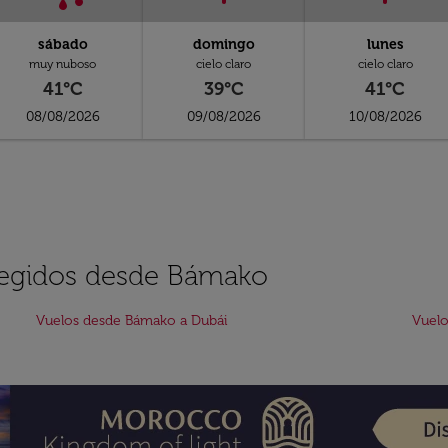
sábado
domingo
lunes
muy nuboso
cielo claro
cielo claro
41°C
39°C
41°C
08/08/2026
09/08/2026
10/08/2026
elegidos desde Bámako
Vuelos desde Bámako a Dubái
Vuelo