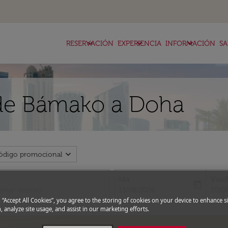
keyboard_arrow_down
keyboard_arrow_down
keyboard_arrow_down
RESERVACIÓN
EXPERIENCIA
INFORMACIÓN
SA
 de Bámako a Doha
expand_more
ódigo promocional
Ida
Vuel
today
fc-booking-departure-date-aria-l
fc-bo
13/08/2026
20/0
g “Accept All Cookies”, you agree to the storing of cookies on your device to enhance si
, analyze site usage, and assist in our marketing efforts.