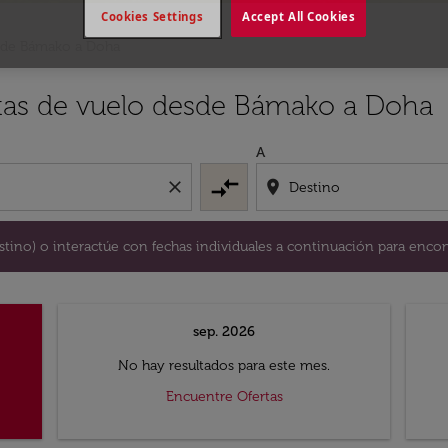
Cookies Settings
Accept All Cookies
 de Bámako a Doha
y / o destino) o interactúe con fechas individuales a continu
rtas de vuelo desde Bámako a Doha
A
compare_arrows
close
location_on
destino) o interactúe con fechas individuales a continuación para encon
sep. 2026
No hay resultados para este mes.
Encuentre Ofertas