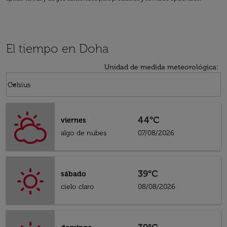
El tiempo en Doha
Unidad de medida meteorológica
:
Weather unit option Celsius Selected
keyboard_arrow_down
Celsius
44°C
viernes
algo de nubes
07/08/2026
39°C
sábado
cielo claro
08/08/2026