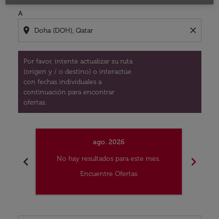
A
location_on
close
Por favor, intente actualizar su ruta
(origen y / o destino) o interactúe
con fechas individuales a
continuación para encontrar
ofertas.
ago. 2026
chevron_left
chevron_right
No hay resultados para este mes.
No
Encuentre Ofertas