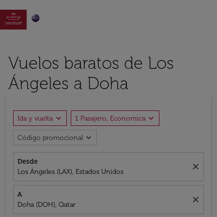

Vuelos baratos de Los
Ángeles a Doha
expand_more
expand_more
Ida y vuelta
1 Pasajero, Economica
expand_more
Código promocional
Desde
close
Los Ángeles (LAX), Estados Unidos
A
close
Doha (DOH), Qatar