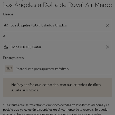
Los Ángeles a Doha de Royal Air Maroc
Desde
flight_takeoff
close
A
flight_land
close
Presupuesto
EUR
No hay tarifas que coincidan con sus criterios de filtro. Ajuste sus fil
No hay tarifas que coincidan con sus criterios de filtro.
Ajuste sus filtros.
* Las tarifas que se muestran fueron recolectadas en las últimas 48 horas y es
posible que ya no estén disponibles en el momento de la reserva. Se pueden
aplicar tarifas y cargos adicionales para productos y servicios opcionales.