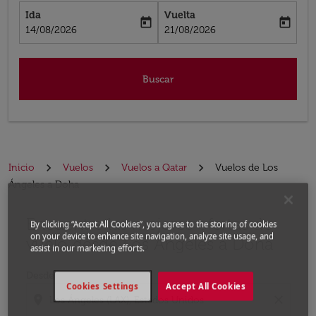
Ida
Vuelta
today
today
fc-booking-departure-date-aria-label
fc-booking-return-date-aria-label
14/08/2026
21/08/2026
Buscar
Inicio
Vuelos
Vuelos a Qatar
Vuelos de Los
Ángeles a Doha
Encuentre las mejores ofertas de
Por favor, intente actualizar su ruta (origen y / o dest
By clicking “Accept All Cookies”, you agree to the storing of cookies
on your device to enhance site navigation, analyze site usage, and
vuelo desde Los Ángeles a Doha
assist in our marketing efforts.
Desde
Cookies Settings
Accept All Cookies
location_on
close